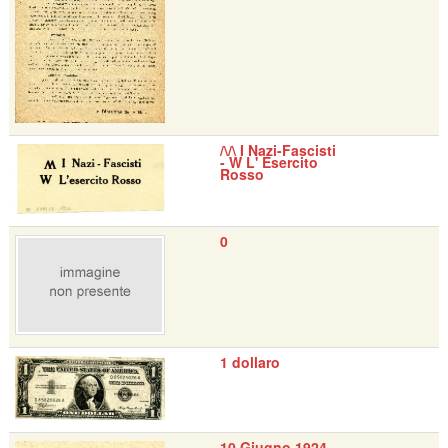
/\/\ I Nazi-Fascisti
- W L' Esercito
Rosso
0
1 dollaro
10 Giugno 1924 -