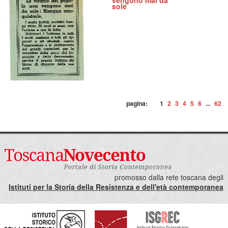
vengono mai da
sole
pagina:
1
2
3
4
5
6
...
62
promosso dalla rete toscana degli
Istituti per la Storia della Resistenza e dell'età contemporanea