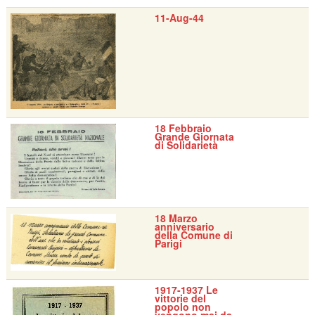
11-Aug-44
18 Febbraio
Grande Giornata
di Solidarietà
18 Marzo
anniversario
della Comune di
Parigi
1917-1937 Le
vittorie del
popolo non