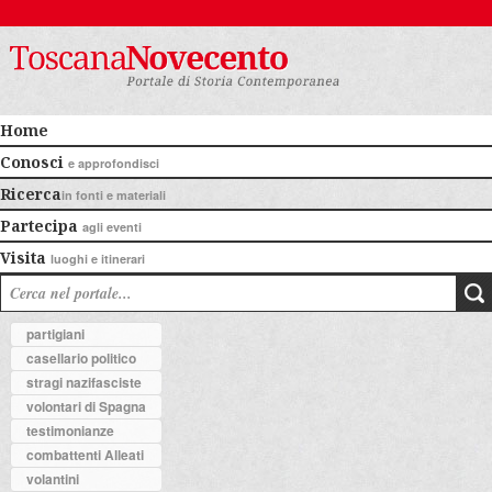
Home
Conosci
e approfondisci
Ricerca
in fonti e materiali
Partecipa
agli eventi
Visita
luoghi e itinerari
partigiani
casellario politico
stragi nazifasciste
volontari di Spagna
testimonianze
combattenti Alleati
volantini