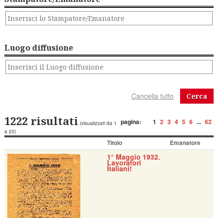
Luogo diffusione
Cerca
1222 risultati
pagina:
1
2
3
4
5
6
...
62
(visualizzati da 1
a 20)
Titolo
Emanatore
1° Maggio 1932.
Lavoratori
Italiani!