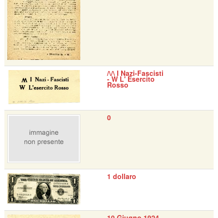
/\/\ I Nazi-Fascisti
- W L' Esercito
Rosso
0
1 dollaro
10 Giugno 1924 -