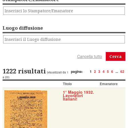
Luogo diffusione
Cerca
1222 risultati
pagina:
1
2
3
4
5
6
...
62
(visualizzati da 1
a 20)
Titolo
Emanatore
1° Maggio 1932.
Lavoratori
Italiani!