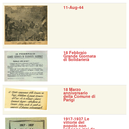
11-Aug-44
18 Febbraio
Grande Giornata
di Solidarietà
18 Marzo
anniversario
della Comune di
Parigi
1917-1937 Le
vittorie del
popolo non