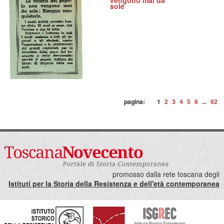
vengono mai da
sole
pagina:
1
2
3
4
5
6
...
62
promosso dalla rete toscana degli
Istituti per la Storia della Resistenza e dell'età contemporanea