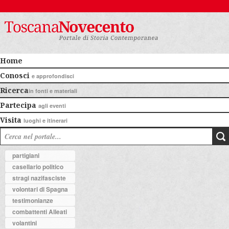
Home
Conosci
e approfondisci
Ricerca
in fonti e materiali
Partecipa
agli eventi
Visita
luoghi e itinerari
partigiani
casellario politico
stragi nazifasciste
volontari di Spagna
testimonianze
combattenti Alleati
volantini