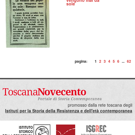
vengono mai da
sole
pagina:
1
2
3
4
5
6
...
62
promosso dalla rete toscana degli
Istituti per la Storia della Resistenza e dell'età contemporanea