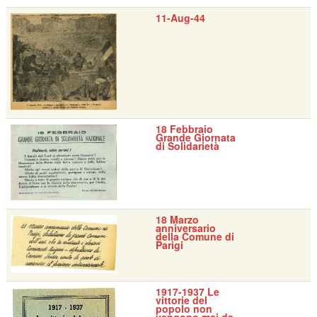
11-Aug-44
18 Febbraio
Grande Giornata
di Solidarietà
18 Marzo
anniversario
della Comune di
Parigi
1917-1937 Le
vittorie del
popolo non