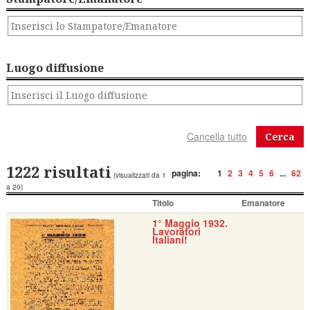
Luogo diffusione
Cerca
1222 risultati
pagina:
1
2
3
4
5
6
...
62
(visualizzati da 1
a 20)
Titolo
Emanatore
1° Maggio 1932.
Lavoratori
Italiani!