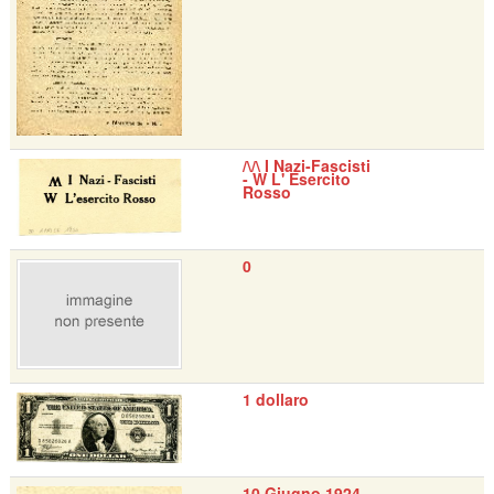
/\/\ I Nazi-Fascisti
- W L' Esercito
Rosso
0
1 dollaro
10 Giugno 1924 -