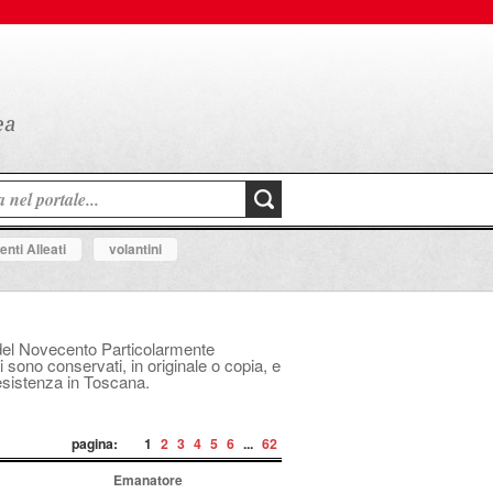
nti Alleati
volantini
le del Novecento Particolarmente
i sono conservati, in originale o copia, e
Resistenza in Toscana.
pagina:
1
2
3
4
5
6
...
62
Emanatore