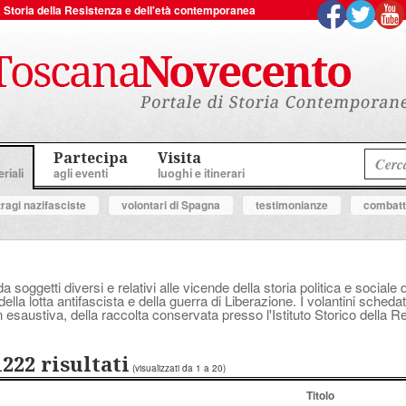
 la Storia della Resistenza e dell'età contemporanea
Partecipa
Visita
riali
agli eventi
luoghi e itinerari
tragi nazifasciste
volontari di Spagna
testimonianze
combatte
a soggetti diversi e relativi alle vicende della storia politica e socia
ella lotta antifascista e della guerra di Liberazione. I volantini schedat
 esaustiva, della raccolta conservata presso l'Istituto Storico della 
1222 risultati
(visualizzati da 1 a 20)
Titolo