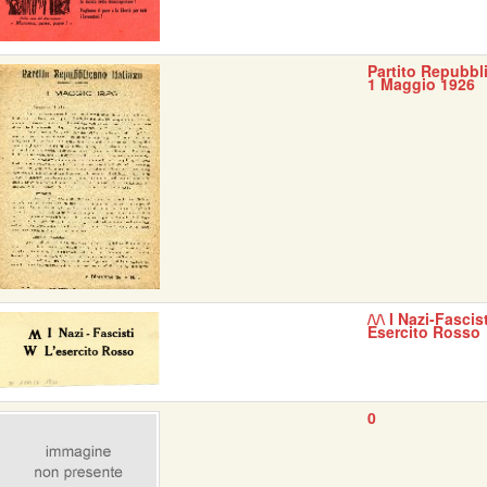
Partito Repubbli
1 Maggio 1926
/\/\ I Nazi-Fascis
Esercito Rosso
0