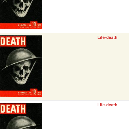
Life-death
Life-death