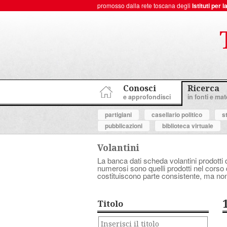
promosso dalla rete toscana degli
Istituti per
ToscanaNovecento Portale di Storia Contemporanea
Conosci
Ricerca
e approfondisci
in fonti e mate
partigiani
casellario politico
s
pubblicazioni
biblioteca virtuale
Volantini
La banca dati scheda volantini prodotti d
numerosi sono quelli prodotti nel corso d
costituiscono parte consistente, ma non
Titolo