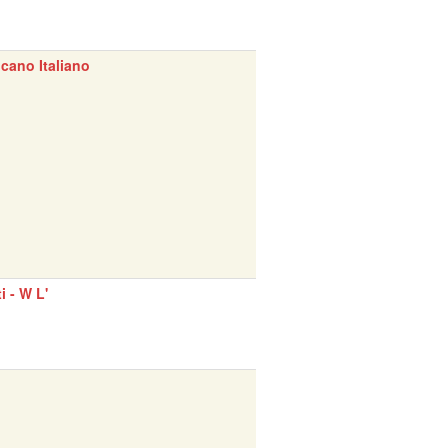
cano Italiano
ti - W L'