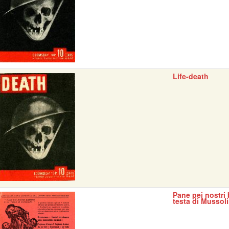
Life-death
Pane pei nostri 
testa di Mussoli