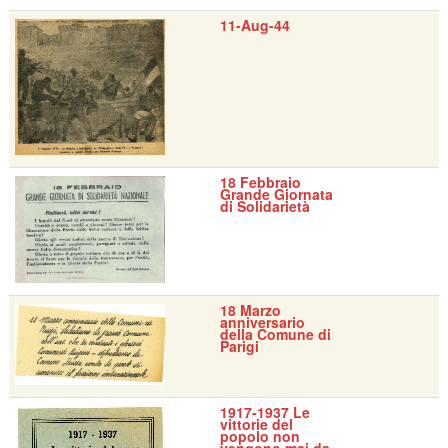
11-Aug-44
18 Febbraio
Grande Giornata
di Solidarietà
18 Marzo
anniversario
della Comune di
Parigi
1917-1937 Le
vittorie del
popolo non