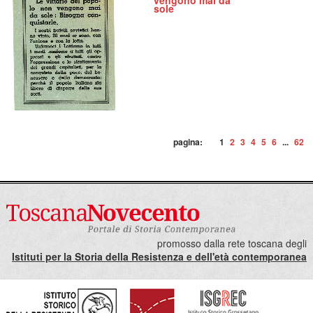
vengono mai da
sole
pagina:
1
2
3
4
5
6
...
62
promosso dalla rete toscana degli
Istituti per la Storia della Resistenza e dell'età contemporanea