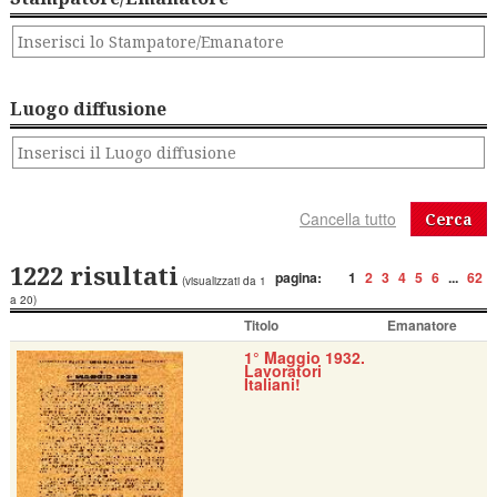
Luogo diffusione
Cerca
1222 risultati
pagina:
1
2
3
4
5
6
...
62
(visualizzati da 1
a 20)
Titolo
Emanatore
1° Maggio 1932.
Lavoratori
Italiani!