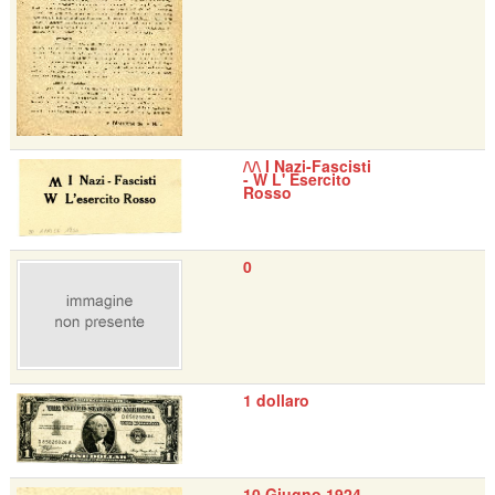
/\/\ I Nazi-Fascisti
- W L' Esercito
Rosso
0
1 dollaro
10 Giugno 1924 -