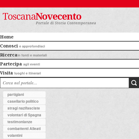
Home
Conosci
e approfondisci
Ricerca
in fonti e materiali
Partecipa
agli eventi
Visita
luoghi e itinerari
partigiani
casellario politico
stragi nazifasciste
volontari di Spagna
testimonianze
combattenti Alleati
volantini