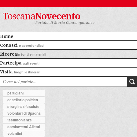
Home
Conosci
e approfondisci
Ricerca
in fonti e materiali
Partecipa
agli eventi
Visita
luoghi e itinerari
partigiani
casellario politico
stragi nazifasciste
volontari di Spagna
testimonianze
combattenti Alleati
volantini