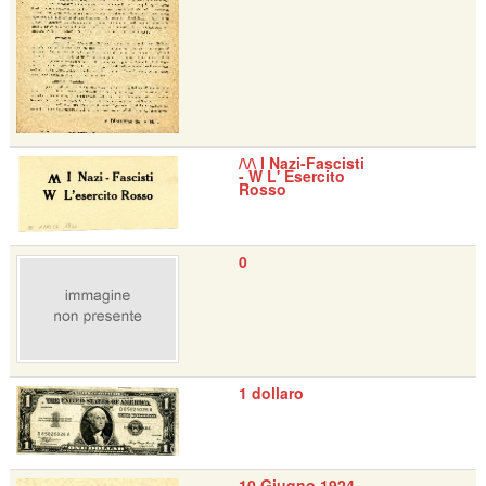
/\/\ I Nazi-Fascisti
- W L' Esercito
Rosso
0
1 dollaro
10 Giugno 1924 -