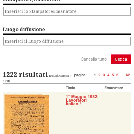
Luogo diffusione
Cerca
1222 risultati
pagina:
1
2
3
4
5
6
...
62
(visualizzati da 1
a 20)
Titolo
Emanatore
1° Maggio 1932.
Lavoratori
Italiani!