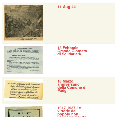
11-Aug-44
18 Febbraio
Grande Giornata
di Solidarietà
18 Marzo
anniversario
della Comune di
Parigi
1917-1937 Le
vittorie del
popolo non