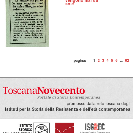
vengono mai da
sole
pagina:
1
2
3
4
5
6
...
62
promosso dalla rete toscana degli
Istituti per la Storia della Resistenza e dell'età contemporanea