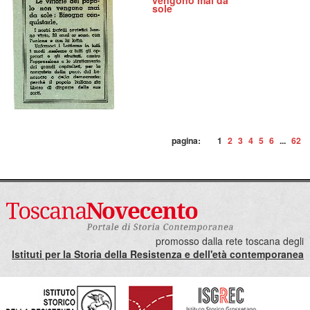
vengono mai da
sole
pagina:
1
2
3
4
5
6
...
62
promosso dalla rete toscana degli
Istituti per la Storia della Resistenza e dell'età contemporanea