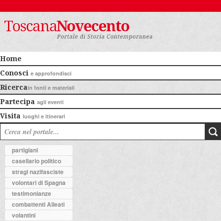
Home
Conosci
e approfondisci
Ricerca
in fonti e materiali
Partecipa
agli eventi
Visita
luoghi e itinerari
partigiani
casellario politico
stragi nazifasciste
volontari di Spagna
testimonianze
combattenti Alleati
volantini