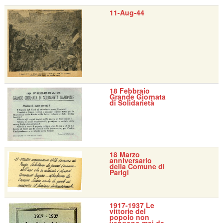
11-Aug-44
18 Febbraio
Grande Giornata
di Solidarietà
18 Marzo
anniversario
della Comune di
Parigi
1917-1937 Le
vittorie del
popolo non