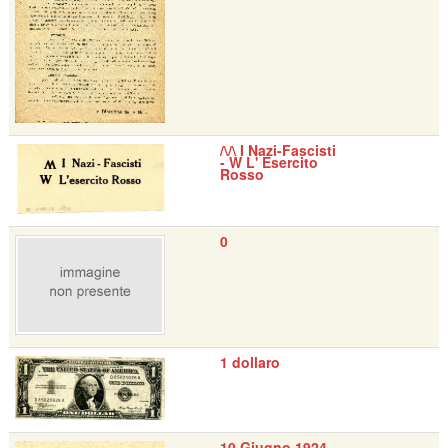
/\/\ I Nazi-Fascisti
- W L' Esercito
Rosso
0
1 dollaro
10 Giugno 1924 -