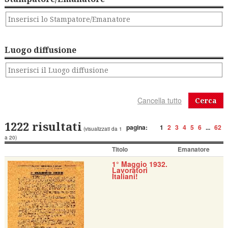
Luogo diffusione
Cerca
1222 risultati
pagina:
1
2
3
4
5
6
...
62
(visualizzati da 1
a 20)
Titolo
Emanatore
1° Maggio 1932.
Lavoratori
Italiani!