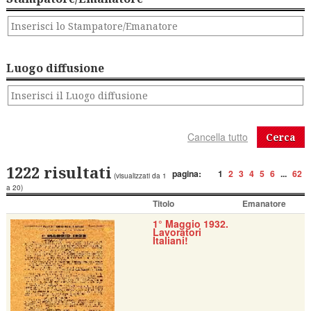
Luogo diffusione
Cerca
1222 risultati
pagina:
1
2
3
4
5
6
...
62
(visualizzati da 1
a 20)
Titolo
Emanatore
1° Maggio 1932.
Lavoratori
Italiani!