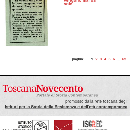
vengono mai da
sole
pagina:
1
2
3
4
5
6
...
62
promosso dalla rete toscana degli
Istituti per la Storia della Resistenza e dell'età contemporanea