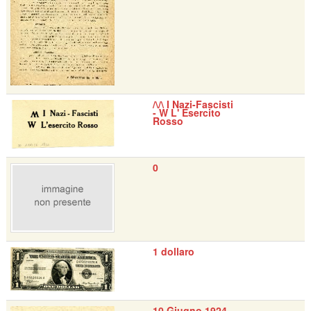
/\/\ I Nazi-Fascisti
- W L' Esercito
Rosso
0
1 dollaro
10 Giugno 1924 -