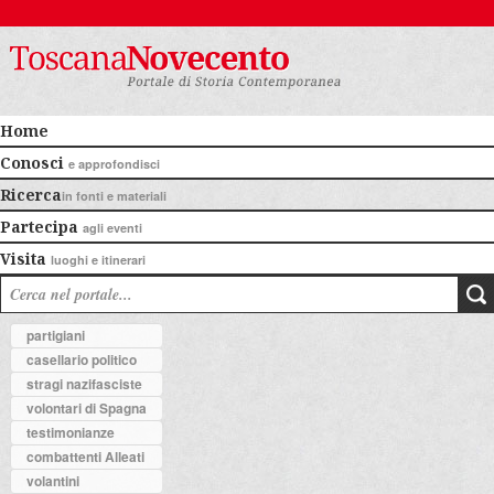
Home
Conosci
e approfondisci
Ricerca
in fonti e materiali
Partecipa
agli eventi
Visita
luoghi e itinerari
partigiani
casellario politico
stragi nazifasciste
volontari di Spagna
testimonianze
combattenti Alleati
volantini