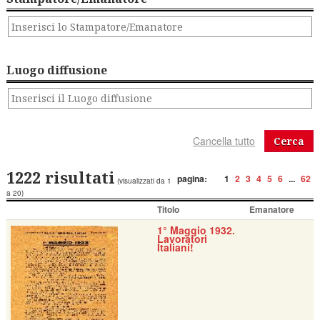
Luogo diffusione
Cerca
1222 risultati
pagina:
1
2
3
4
5
6
...
62
(visualizzati da 1
a 20)
Titolo
Emanatore
1° Maggio 1932.
Lavoratori
Italiani!