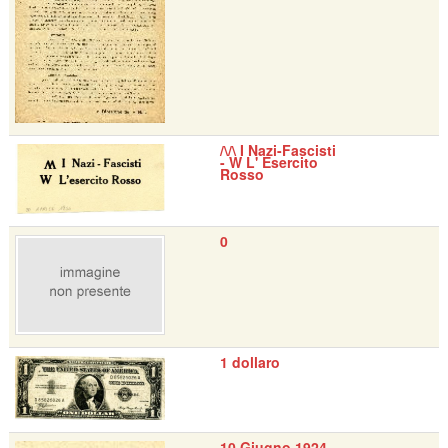
/\/\ I Nazi-Fascisti
- W L' Esercito
Rosso
0
1 dollaro
10 Giugno 1924 -