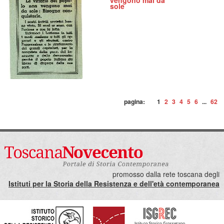
vengono mai da
sole
pagina:
1
2
3
4
5
6
...
62
promosso dalla rete toscana degli
Istituti per la Storia della Resistenza e dell'età contemporanea