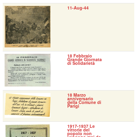
11-Aug-44
18 Febbraio
Grande Giornata
di Solidarietà
18 Marzo
anniversario
della Comune di
Parigi
1917-1937 Le
vittorie del
popolo non