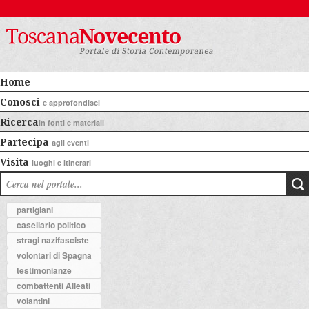
Home
Conosci
e approfondisci
Ricerca
in fonti e materiali
Partecipa
agli eventi
Visita
luoghi e itinerari
partigiani
casellario politico
stragi nazifasciste
volontari di Spagna
testimonianze
combattenti Alleati
volantini