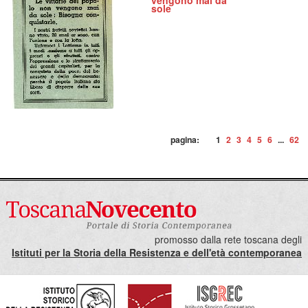
vengono mai da
sole
pagina:
1
2
3
4
5
6
...
62
promosso dalla rete toscana degli
Istituti per la Storia della Resistenza e dell'età contemporanea