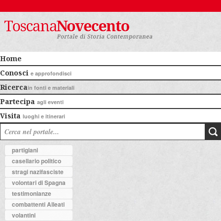
Home
Conosci
e approfondisci
Ricerca
in fonti e materiali
Partecipa
agli eventi
Visita
luoghi e itinerari
partigiani
casellario politico
stragi nazifasciste
volontari di Spagna
testimonianze
combattenti Alleati
volantini