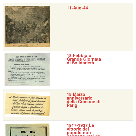
11-Aug-44
18 Febbraio
Grande Giornata
di Solidarietà
18 Marzo
anniversario
della Comune di
Parigi
1917-1937 Le
vittorie del
popolo non