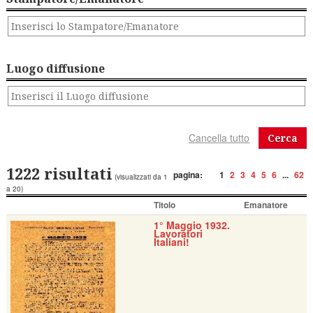
Luogo diffusione
Cerca
1222 risultati
pagina:
1
2
3
4
5
6
...
62
(visualizzati da 1
a 20)
Titolo
Emanatore
1° Maggio 1932.
Lavoratori
Italiani!