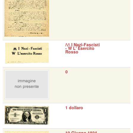
/\/\ I Nazi-Fascisti
- W L' Esercito
Rosso
0
1 dollaro
10 Giugno 1924 -