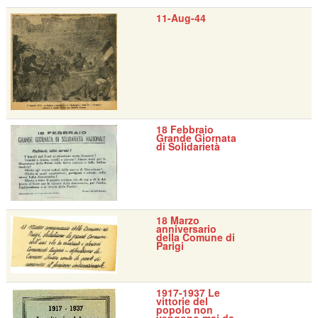
11-Aug-44
18 Febbraio
Grande Giornata
di Solidarietà
18 Marzo
anniversario
della Comune di
Parigi
1917-1937 Le
vittorie del
popolo non