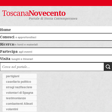
Home
Conosci
e approfondisci
Ricerca
in fonti e materiali
Partecipa
agli eventi
Visita
luoghi e itinerari
partigiani
casellario politico
stragi nazifasciste
volontari di Spagna
testimonianze
combattenti Alleati
volantini