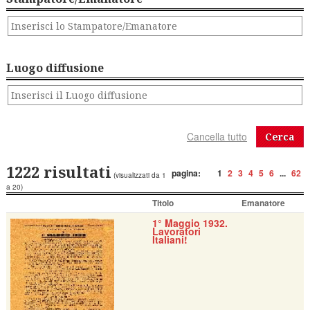
Luogo diffusione
Cerca
1222 risultati
pagina:
1
2
3
4
5
6
...
62
(visualizzati da 1
a 20)
Titolo
Emanatore
1° Maggio 1932.
Lavoratori
Italiani!