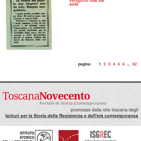
vengono mai da
sole
pagina:
1
2
3
4
5
6
...
62
promosso dalla rete toscana degli
Istituti per la Storia della Resistenza e dell'età contemporanea