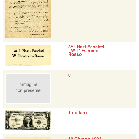
/\/\ I Nazi-Fascisti
- W L' Esercito
Rosso
0
1 dollaro
10 Giugno 1924 -