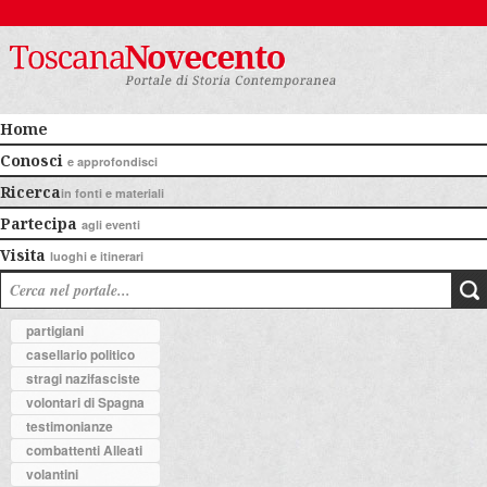
Home
Conosci
e approfondisci
Ricerca
in fonti e materiali
Partecipa
agli eventi
Visita
luoghi e itinerari
partigiani
casellario politico
stragi nazifasciste
volontari di Spagna
testimonianze
combattenti Alleati
volantini