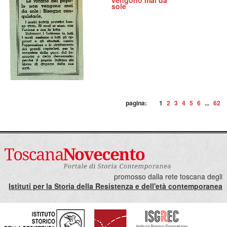
vengono mai da
sole
pagina:
1
2
3
4
5
6
...
62
promosso dalla rete toscana degli
Istituti per la Storia della Resistenza e dell'età contemporanea