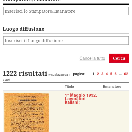
Luogo diffusione
Cerca
1222 risultati
pagina:
1
2
3
4
5
6
...
62
(visualizzati da 1
a 20)
Titolo
Emanatore
1° Maggio 1932.
Lavoratori
Italiani!