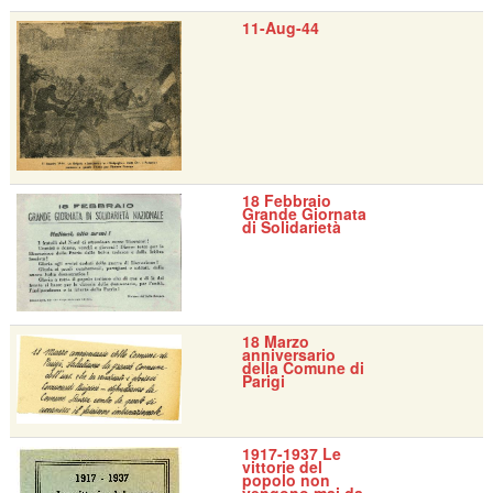
11-Aug-44
18 Febbraio
Grande Giornata
di Solidarietà
18 Marzo
anniversario
della Comune di
Parigi
1917-1937 Le
vittorie del
popolo non