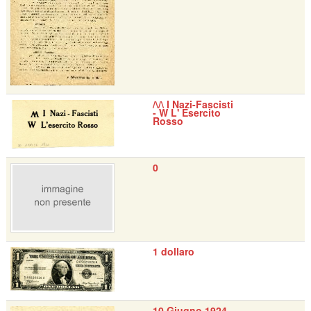
/\/\ I Nazi-Fascisti
- W L' Esercito
Rosso
0
1 dollaro
10 Giugno 1924 -