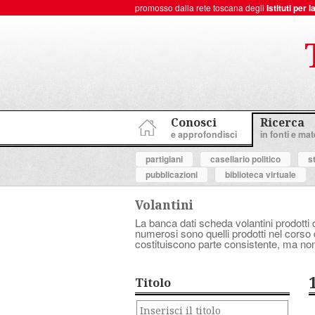
promosso dalla rete toscana degli
Istituti per
ToscanaNovecento Portale di Storia Contemporanea
Conosci
Ricerca
e approfondisci
in fonti e mate
partigiani
casellario politico
s
pubblicazioni
biblioteca virtuale
Volantini
La banca dati scheda volantini prodotti d
numerosi sono quelli prodotti nel corso d
costituiscono parte consistente, ma non
Titolo