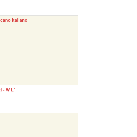
cano Italiano
ti - W L'