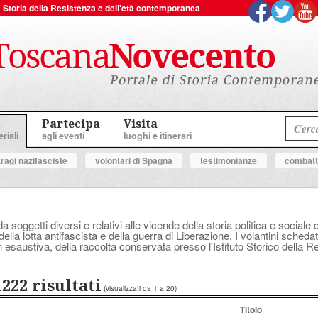
 la Storia della Resistenza e dell'età contemporanea
Partecipa
Visita
riali
agli eventi
luoghi e itinerari
tragi nazifasciste
volontari di Spagna
testimonianze
combatte
a soggetti diversi e relativi alle vicende della storia politica e socia
ella lotta antifascista e della guerra di Liberazione. I volantini schedat
 esaustiva, della raccolta conservata presso l'Istituto Storico della 
1222 risultati
(visualizzati da 1 a 20)
Titolo