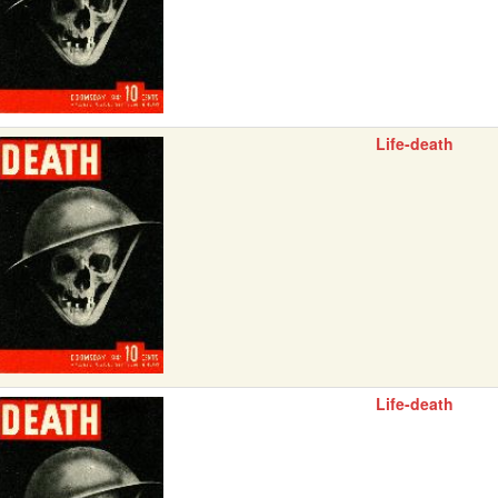
Life-death
Life-death