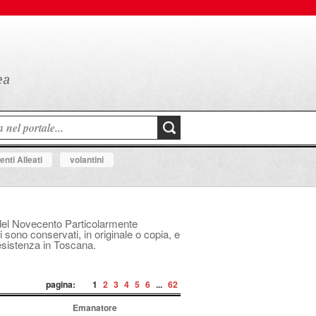
nti Alleati
volantini
le del Novecento Particolarmente
i sono conservati, in originale o copia, e
Resistenza in Toscana.
pagina:
1
2
3
4
5
6
...
62
Emanatore