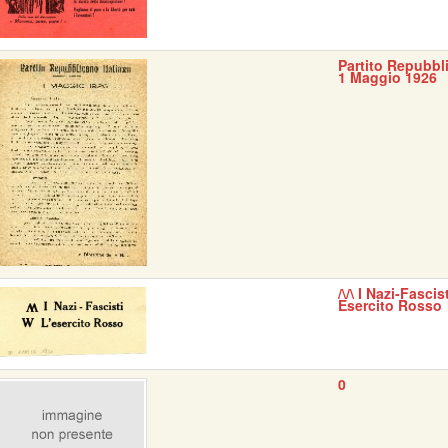
Partito Repubbli
1 Maggio 1926
/\/\ I Nazi-Fascis
Esercito Rosso
0