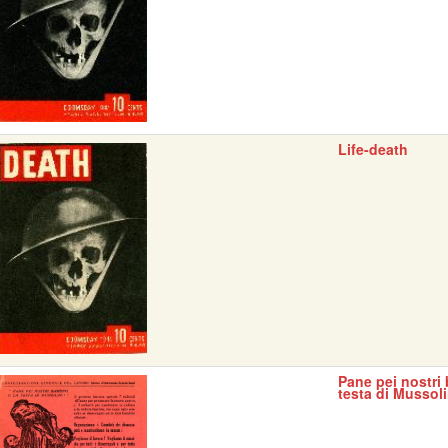
Life-death
Pane pei nostri 
testa di Mussoli