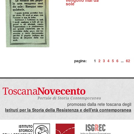
vengono mai da
sole
pagina:
1
2
3
4
5
6
...
62
promosso dalla rete toscana degli
Istituti per la Storia della Resistenza e dell'età contemporanea