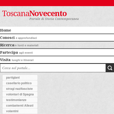
Home
Conosci
e approfondisci
Ricerca
in fonti e materiali
Partecipa
agli eventi
Visita
luoghi e itinerari
partigiani
casellario politico
stragi nazifasciste
volontari di Spagna
testimonianze
combattenti Alleati
volantini