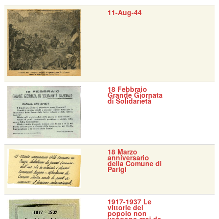
11-Aug-44
18 Febbraio
Grande Giornata
di Solidarietà
18 Marzo
anniversario
della Comune di
Parigi
1917-1937 Le
vittorie del
popolo non