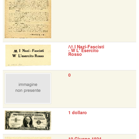
/\/\ I Nazi-Fascisti
- W L' Esercito
Rosso
0
1 dollaro
10 Giugno 1924 -