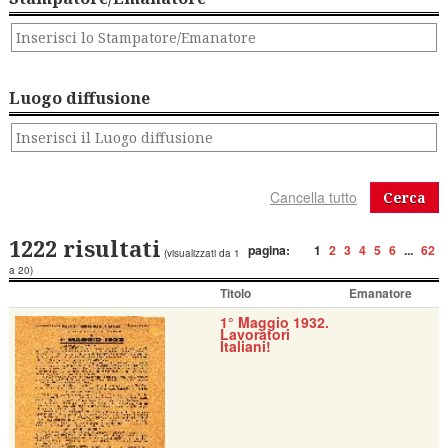
Luogo diffusione
Cerca
1222 risultati
pagina:
1
2
3
4
5
6
...
62
(visualizzati da 1
a 20)
Titolo
Emanatore
1° Maggio 1932.
Lavoratori
Italiani!