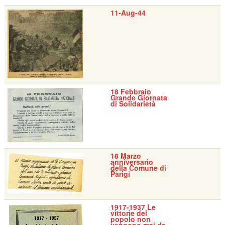
11-Aug-44
18 Febbraio
Grande Giornata
di Solidarietà
18 Marzo
anniversario
della Comune di
Parigi
1917-1937 Le
vittorie del
popolo non