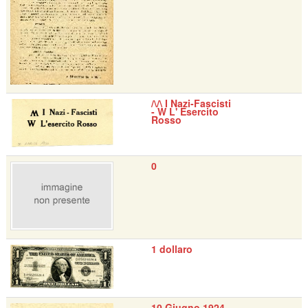
/\/\ I Nazi-Fascisti
- W L' Esercito
Rosso
0
1 dollaro
10 Giugno 1924 -