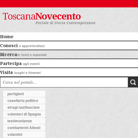
Home
Conosci
e approfondisci
Ricerca
in fonti e materiali
Partecipa
agli eventi
Visita
luoghi e itinerari
partigiani
casellario politico
stragi nazifasciste
volontari di Spagna
testimonianze
combattenti Alleati
volantini