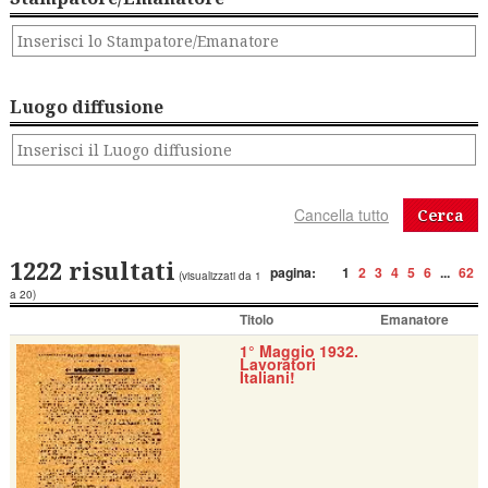
Luogo diffusione
Cerca
1222 risultati
pagina:
1
2
3
4
5
6
...
62
(visualizzati da 1
a 20)
Titolo
Emanatore
1° Maggio 1932.
Lavoratori
Italiani!