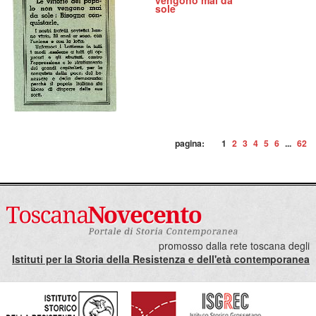
vengono mai da
sole
pagina:
1
2
3
4
5
6
...
62
promosso dalla rete toscana degli
Istituti per la Storia della Resistenza e dell'età contemporanea