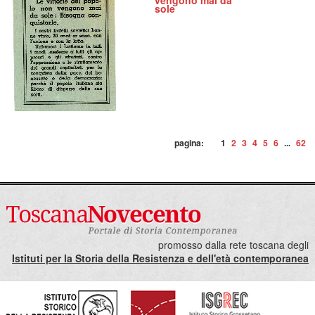
vengono mai da
sole
pagina:
1
2
3
4
5
6
...
62
promosso dalla rete toscana degli
Istituti per la Storia della Resistenza e dell'età contemporanea