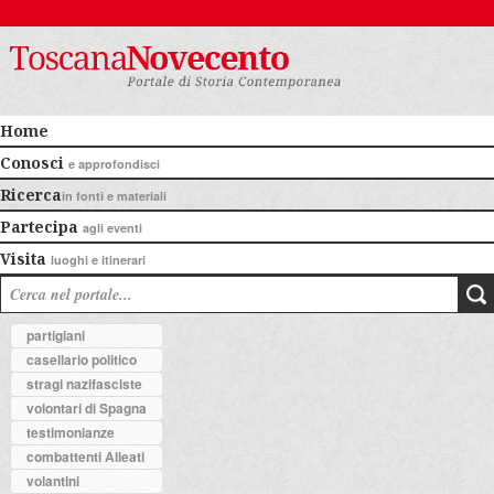
Home
Conosci
e approfondisci
Ricerca
in fonti e materiali
Partecipa
agli eventi
Visita
luoghi e itinerari
partigiani
casellario politico
stragi nazifasciste
volontari di Spagna
testimonianze
combattenti Alleati
volantini