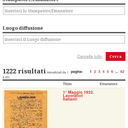
Luogo diffusione
Cerca
1222 risultati
pagina:
1
2
3
4
5
6
...
62
(visualizzati da 1
a 20)
Titolo
Emanatore
1° Maggio 1932.
Lavoratori
Italiani!