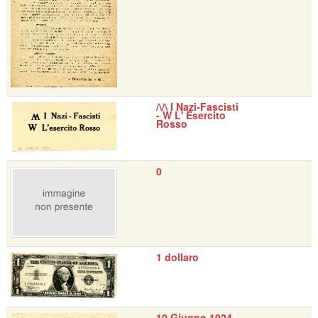
/\/\ I Nazi-Fascisti
- W L' Esercito
Rosso
0
1 dollaro
10 Giugno 1924 -