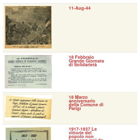
11-Aug-44
18 Febbraio
Grande Giornata
di Solidarietà
18 Marzo
anniversario
della Comune di
Parigi
1917-1937 Le
vittorie del
popolo non