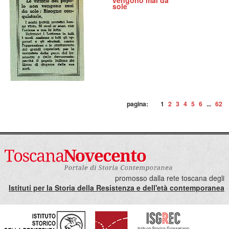
vengono mai da
sole
pagina:
1
2
3
4
5
6
...
62
promosso dalla rete toscana degli
Istituti per la Storia della Resistenza e dell'età contemporanea