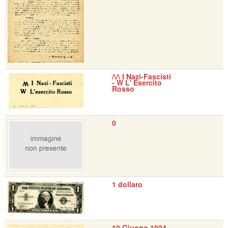
/\/\ I Nazi-Fascisti
- W L' Esercito
Rosso
0
1 dollaro
10 Giugno 1924 -