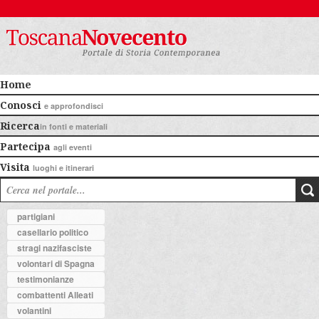
Home
Conosci
e approfondisci
Ricerca
in fonti e materiali
Partecipa
agli eventi
Visita
luoghi e itinerari
partigiani
casellario politico
stragi nazifasciste
volontari di Spagna
testimonianze
combattenti Alleati
volantini