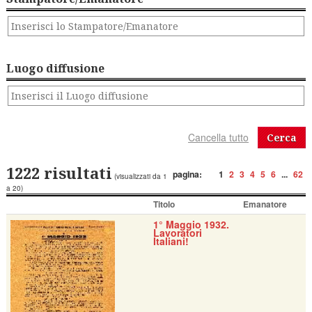
Luogo diffusione
Cerca
1222 risultati
pagina:
1
2
3
4
5
6
...
62
(visualizzati da 1
a 20)
Titolo
Emanatore
1° Maggio 1932.
Lavoratori
Italiani!