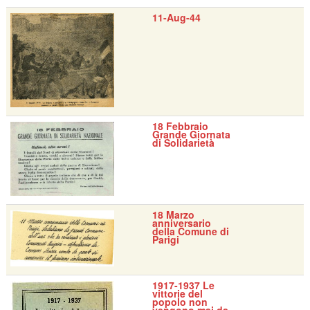
11-Aug-44
18 Febbraio
Grande Giornata
di Solidarietà
18 Marzo
anniversario
della Comune di
Parigi
1917-1937 Le
vittorie del
popolo non