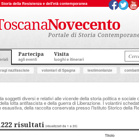
 la Storia della Resistenza e dell'età contemporanea
Partecipa
Visita
riali
agli eventi
luoghi e itinerari
tragi nazifasciste
volontari di Spagna
testimonianze
combatte
a soggetti diversi e relativi alle vicende della storia politica e socia
ella lotta antifascista e della guerra di Liberazione. I volantini schedat
 esaustiva, della raccolta conservata presso l'Istituto Storico della 
1222 risultati
(visualizzati da 1 a 20)
Titolo