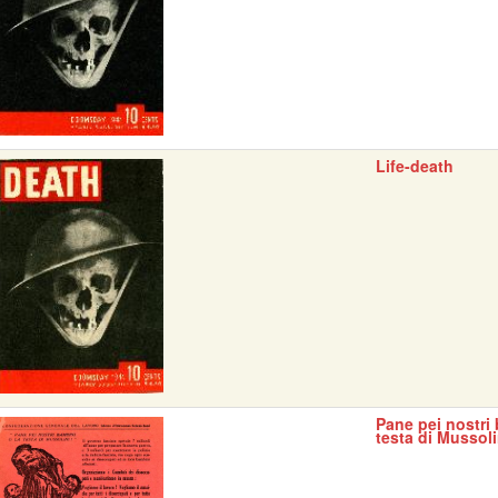
Life-death
Pane pei nostri 
testa di Mussoli