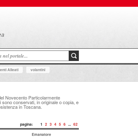
nti Alleati
volantini
le del Novecento Particolarmente
i sono conservati, in originale o copia, e
Resistenza in Toscana.
pagina:
1
2
3
4
5
6
...
62
Emanatore