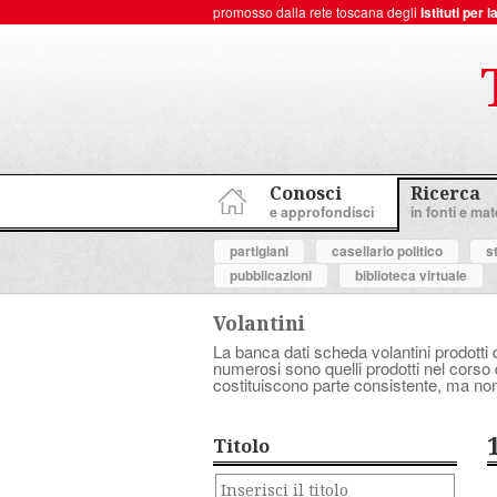
promosso dalla rete toscana degli
Istituti per
ToscanaNovecento Portale di Storia Contemporanea
Conosci
Ricerca
e approfondisci
in fonti e mate
partigiani
casellario politico
s
pubblicazioni
biblioteca virtuale
Volantini
La banca dati scheda volantini prodotti d
numerosi sono quelli prodotti nel corso d
costituiscono parte consistente, ma non
Titolo