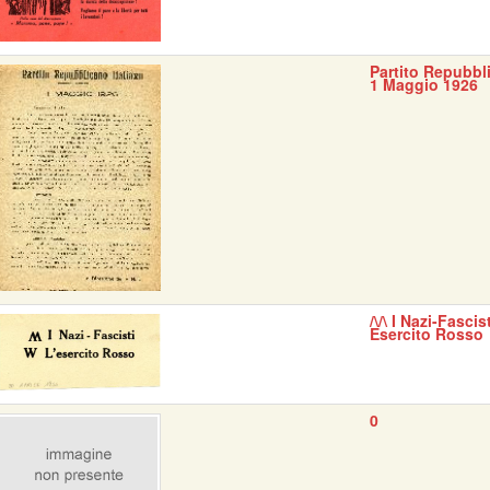
Partito Repubbli
1 Maggio 1926
/\/\ I Nazi-Fascis
Esercito Rosso
0