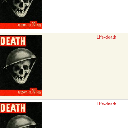
Life-death
Life-death