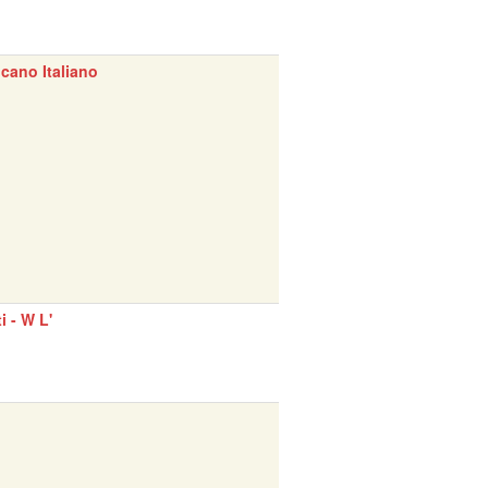
cano Italiano
ti - W L'