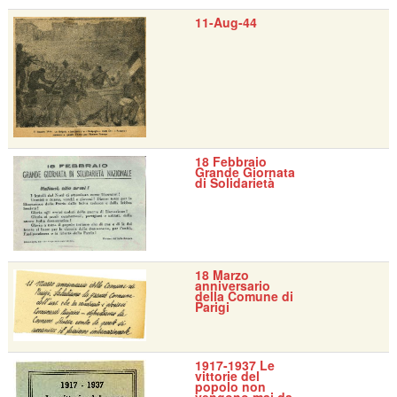
11-Aug-44
18 Febbraio
Grande Giornata
di Solidarietà
18 Marzo
anniversario
della Comune di
Parigi
1917-1937 Le
vittorie del
popolo non