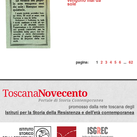
vengono mai da
sole
pagina:
1
2
3
4
5
6
...
62
promosso dalla rete toscana degli
Istituti per la Storia della Resistenza e dell'età contemporanea