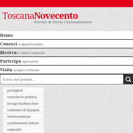
Home
Conosci
e approfondisci
Ricerca
in fonti e materiali
Partecipa
agli eventi
Visita
luoghi e itinerari
partigiani
casellario politico
stragi nazifasciste
volontari di Spagna
testimonianze
combattenti Alleati
volantini