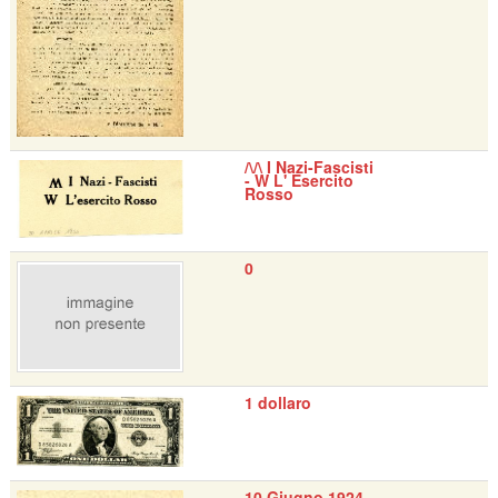
/\/\ I Nazi-Fascisti
- W L' Esercito
Rosso
0
1 dollaro
10 Giugno 1924 -