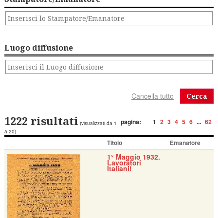
Luogo diffusione
Cerca
1222 risultati
pagina:
1
2
3
4
5
6
...
62
(visualizzati da 1
a 20)
Titolo
Emanatore
1° Maggio 1932.
Lavoratori
Italiani!