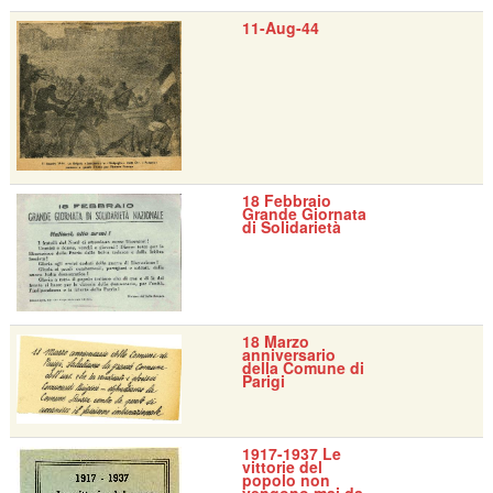
11-Aug-44
18 Febbraio
Grande Giornata
di Solidarietà
18 Marzo
anniversario
della Comune di
Parigi
1917-1937 Le
vittorie del
popolo non