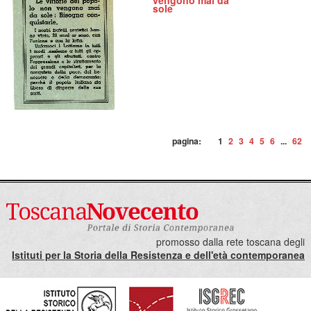
vengono mai da
sole
pagina:
1
2
3
4
5
6
...
62
promosso dalla rete toscana degli
Istituti per la Storia della Resistenza e dell'età contemporanea