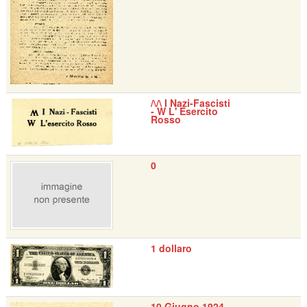
/\/\ I Nazi-Fascisti
- W L' Esercito
Rosso
0
1 dollaro
10 Giugno 1924 -