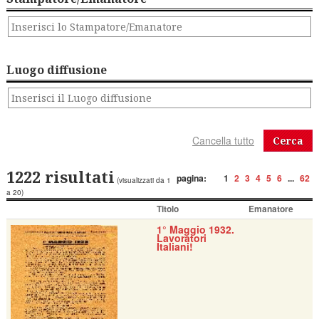
Luogo diffusione
Cerca
1222 risultati
pagina:
1
2
3
4
5
6
...
62
(visualizzati da 1
a 20)
Titolo
Emanatore
1° Maggio 1932.
Lavoratori
Italiani!