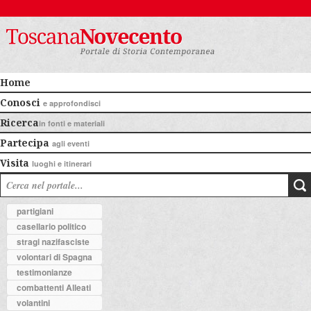
Home
Conosci
e approfondisci
Ricerca
in fonti e materiali
Partecipa
agli eventi
Visita
luoghi e itinerari
partigiani
casellario politico
stragi nazifasciste
volontari di Spagna
testimonianze
combattenti Alleati
volantini