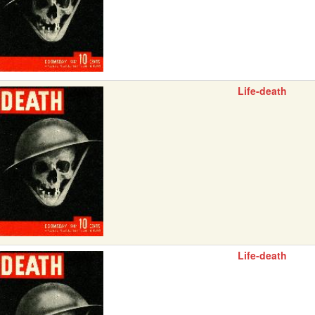
Life-death
Life-death