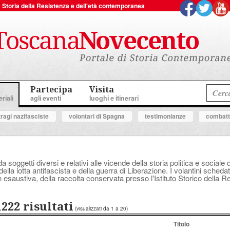
 la Storia della Resistenza e dell'età contemporanea
Partecipa
Visita
riali
agli eventi
luoghi e itinerari
tragi nazifasciste
volontari di Spagna
testimonianze
combatte
a soggetti diversi e relativi alle vicende della storia politica e socia
ella lotta antifascista e della guerra di Liberazione. I volantini schedat
 esaustiva, della raccolta conservata presso l'Istituto Storico della 
1222 risultati
(visualizzati da 1 a 20)
Titolo