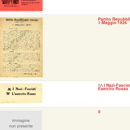
Partito Repubbli
1 Maggio 1926
/\/\ I Nazi-Fascis
Esercito Rosso
0