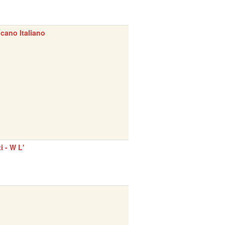
cano Italiano
ti - W L'