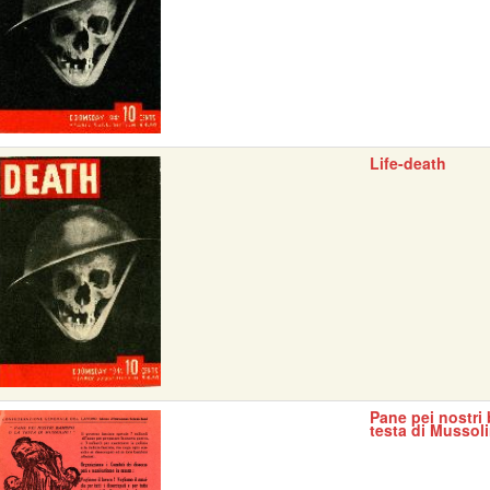
Life-death
Pane pei nostri 
testa di Mussoli