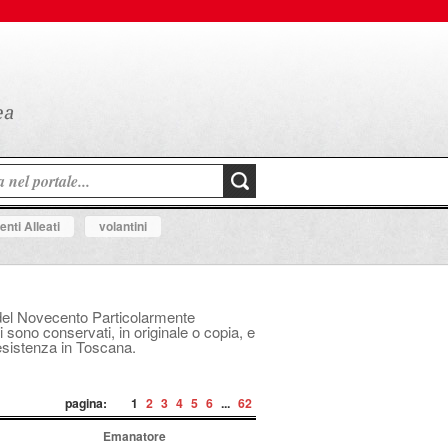
nti Alleati
volantini
le del Novecento Particolarmente
i sono conservati, in originale o copia, e
Resistenza in Toscana.
pagina:
1
2
3
4
5
6
...
62
Emanatore