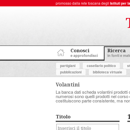
promosso dalla rete toscana degli
Istituti per
ToscanaNovecento Portale di Storia Contemporanea
Conosci
Ricerca
e approfondisci
in fonti e mate
partigiani
casellario politico
s
pubblicazioni
biblioteca virtuale
Volantini
La banca dati scheda volantini prodotti d
numerosi sono quelli prodotti nel corso d
costituiscono parte consistente, ma non
Titolo