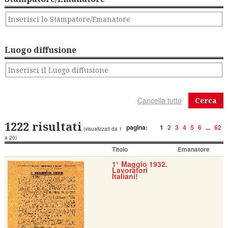
Luogo diffusione
Cerca
1222 risultati
pagina:
1
2
3
4
5
6
...
62
(visualizzati da 1
a 20)
Titolo
Emanatore
1° Maggio 1932.
Lavoratori
Italiani!