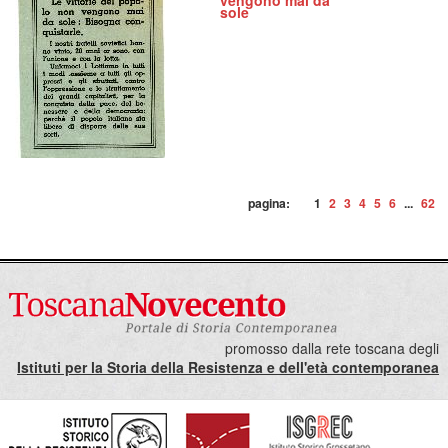
vengono mai da
sole
pagina:
1
2
3
4
5
6
...
62
promosso dalla rete toscana degli
Istituti per la Storia della Resistenza e dell'età contemporanea