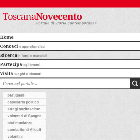
Home
Conosci
e approfondisci
Ricerca
in fonti e materiali
Partecipa
agli eventi
Visita
luoghi e itinerari
partigiani
casellario politico
stragi nazifasciste
volontari di Spagna
testimonianze
combattenti Alleati
volantini