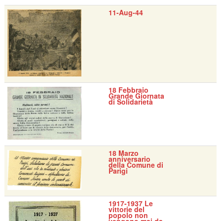
11-Aug-44
18 Febbraio
Grande Giornata
di Solidarietà
18 Marzo
anniversario
della Comune di
Parigi
1917-1937 Le
vittorie del
popolo non