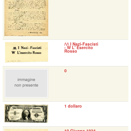
/\/\ I Nazi-Fascisti
- W L' Esercito
Rosso
0
1 dollaro
10 Giugno 1924 -