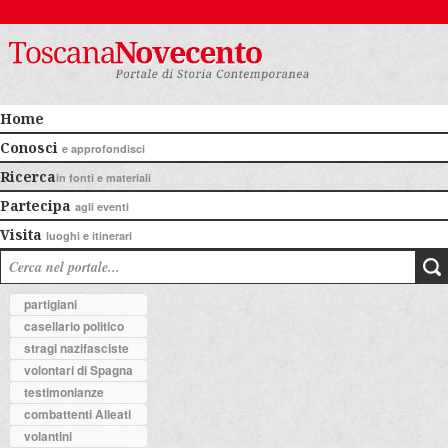
Home
Conosci
e approfondisci
Ricerca
in fonti e materiali
Partecipa
agli eventi
Visita
luoghi e itinerari
partigiani
casellario politico
stragi nazifasciste
volontari di Spagna
testimonianze
combattenti Alleati
volantini