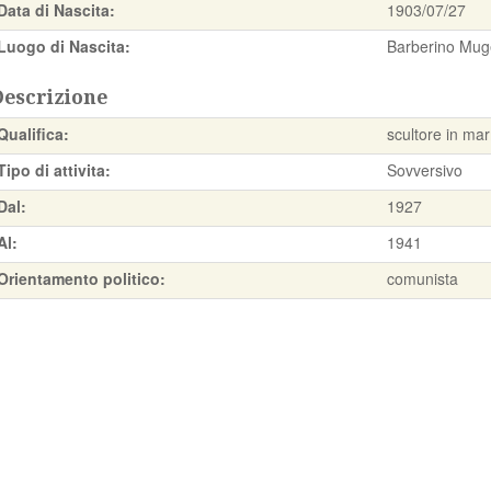
Data di Nascita:
1903/07/27
Luogo di Nascita:
Barberino Muge
Descrizione
Qualifica:
scultore in ma
Tipo di attivita:
Sovversivo
Dal:
1927
Al:
1941
Orientamento politico:
comunista