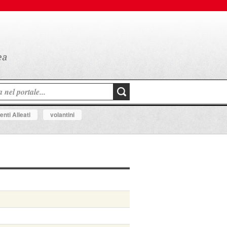
nti Alleati
volantini