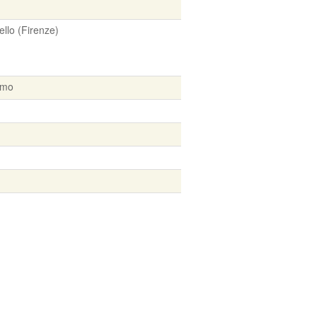
llo (Firenze)
rmo