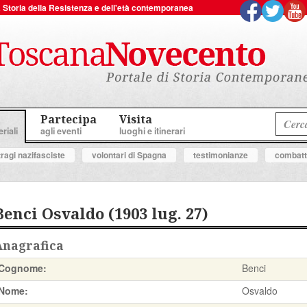
 la Storia della Resistenza e dell'età contemporanea
Partecipa
Visita
riali
agli eventi
luoghi e itinerari
tragi nazifasciste
volontari di Spagna
testimonianze
combatte
Benci Osvaldo (1903 lug. 27)
Anagrafica
Cognome:
Benci
Nome:
Osvaldo