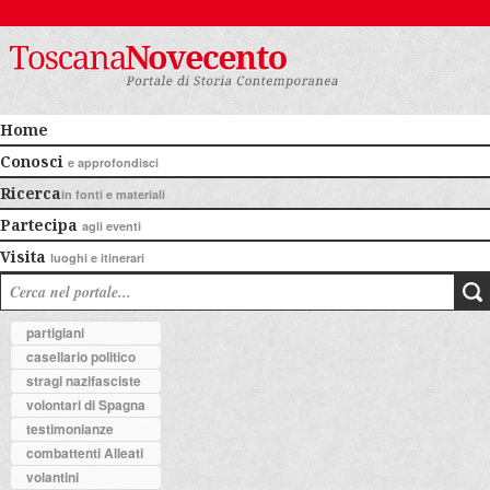
Home
Conosci
e approfondisci
Ricerca
in fonti e materiali
Partecipa
agli eventi
Visita
luoghi e itinerari
partigiani
casellario politico
stragi nazifasciste
volontari di Spagna
testimonianze
combattenti Alleati
volantini