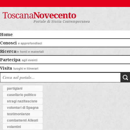
Home
Conosci
e approfondisci
Ricerca
in fonti e materiali
Partecipa
agli eventi
Visita
luoghi e itinerari
partigiani
casellario politico
stragi nazifasciste
volontari di Spagna
testimonianze
combattenti Alleati
volantini