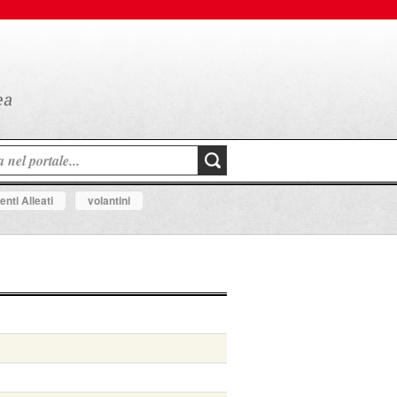
nti Alleati
volantini