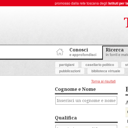
promosso dalla rete toscana degli
Istituti per
ToscanaNovecento Portale di Storia Contemporanea
Conosci
Ricerca
e approfondisci
in fonti e mate
partigiani
casellario politico
s
pubblicazioni
biblioteca virtuale
Torna ai risultati
Cognome e Nome
Qualifica