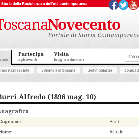
 la Storia della Resistenza e dell'età contemporanea
Partecipa
Visita
riali
agli eventi
luoghi e itinerari
tragi nazifasciste
volontari di Spagna
testimonianze
combatte
Burri Alfredo (1896 mag. 10)
Anagrafica
Cognome:
Burri
Nome:
Alfredo