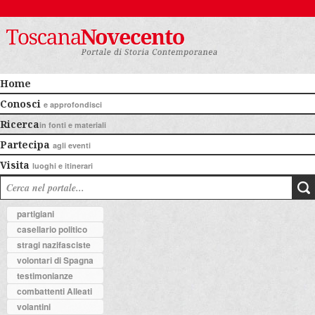
Home
Conosci
e approfondisci
Ricerca
in fonti e materiali
Partecipa
agli eventi
Visita
luoghi e itinerari
partigiani
casellario politico
stragi nazifasciste
volontari di Spagna
testimonianze
combattenti Alleati
volantini