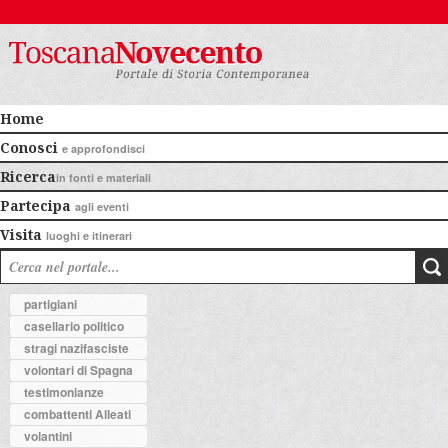
Home
Conosci
e approfondisci
Ricerca
in fonti e materiali
Partecipa
agli eventi
Visita
luoghi e itinerari
partigiani
casellario politico
stragi nazifasciste
volontari di Spagna
testimonianze
combattenti Alleati
volantini