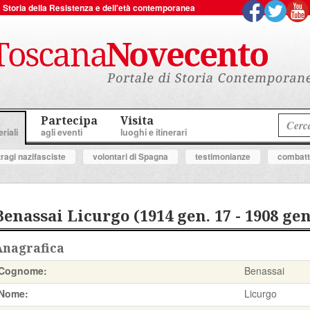
 la Storia della Resistenza e dell'età contemporanea
Partecipa
Visita
riali
agli eventi
luoghi e itinerari
tragi nazifasciste
volontari di Spagna
testimonianze
combatte
Benassai Licurgo (1914 gen. 17 - 1908 gen
Anagrafica
Cognome:
Benassai
Nome:
Licurgo