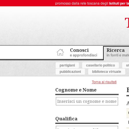
promosso dalla rete toscana degli
Istituti per
ToscanaNovecento Portale di Storia Contemporanea
Conosci
Ricerca
e approfondisci
in fonti e mate
partigiani
casellario politico
s
pubblicazioni
biblioteca virtuale
Torna ai risultati
Cognome e Nome
Qualifica