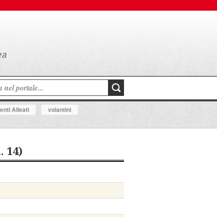
nti Alleati
volantini
. 14)