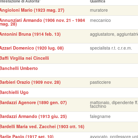
Intestazione di Autorita'
Qualifica
Angioloni Mario (1923 mag. 27)
muratore
Annunziati Armando (1906 nov. 21 - 1984
meccanico
mag. 28)
Antonini Bruna (1914 feb. 13)
aggiustatore, aggiuntatr
Azzari Domenico (1920 lug. 08)
specialista r.t. c.r.e.m.
Baffi Virgilia nei Cincelli
Banchelli Umberto
Barbieri Orazio (1909 nov. 28)
pasticciere
Barchielli Ugo
Bardazzi Agenore (1890 gen. 07)
mattonaio, dipendente ff.
facchino
Bardazzi Armando (1913 giu. 25)
falegname
Bardelli Maria ved. Zacchei (1903 ott. 16)
Barile Paolo (1917 set. 10)
avvocato, professore uni