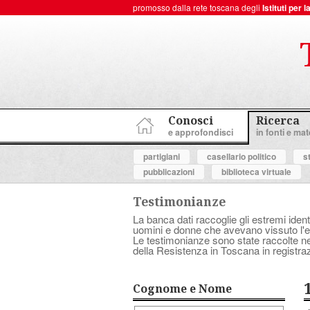
promosso dalla rete toscana degli
Istituti per
ToscanaNovecento Portale di Storia Contemporanea
Conosci
Ricerca
e approfondisci
in fonti e mate
partigiani
casellario politico
s
pubblicazioni
biblioteca virtuale
Testimonianze
La banca dati raccoglie gli estremi ident
uomini e donne che avevano vissuto l'es
Le testimonianze sono state raccolte nell
della Resistenza in Toscana in registraz
Cognome e Nome