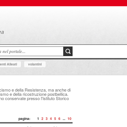
nti Alleati
volantini
fascismo e della Resistenza, ma anche di
mo e della ricostruzione postbellica.
ono conservate presso l'Istituto Storico
pagina:
1
2
3
4
5
6
...
10