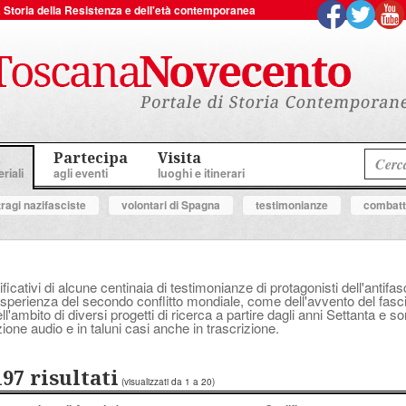
 la Storia della Resistenza e dell'età contemporanea
Partecipa
Visita
riali
agli eventi
luoghi e itinerari
tragi nazifasciste
volontari di Spagna
testimonianze
combatte
ificativi di alcune centinaia di testimonianze di protagonisti dell'anti
perienza del secondo conflitto mondiale, come dell'avvento del fascis
'ambito di diversi progetti di ricerca a partire dagli anni Settanta e s
ione audio e in taluni casi anche in trascrizione.
197 risultati
(visualizzati da 1 a 20)