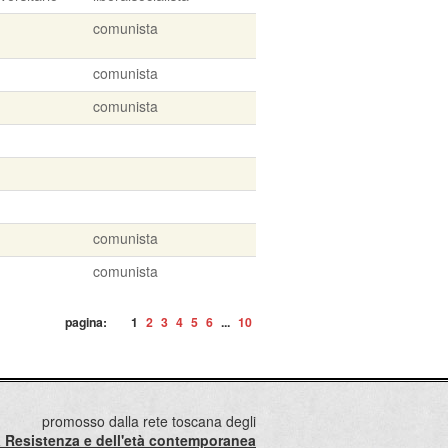
comunista
comunista
comunista
comunista
comunista
pagina:
1
2
3
4
5
6
...
10
promosso dalla rete toscana degli
lla Resistenza e dell'età contemporanea