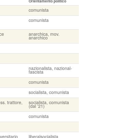
Orientamento politico
comunista
comunista
ice
anarchica, mov.
anarchico
nazionalista, nazional-
fascista
comunista
socialista, comunista
ss. trattore,
socialista, comunista
(dal '21)
comunista
versitario
liberalsocialista