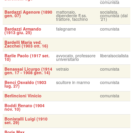
comunista
Bardazzi Agenore (1890
mattonaio,
socialista,
gen. 07)
dipendente ff.ss.
comunista (dal
trattore, facchino
'21)
Bardazzi Armando
falegname
comunista
(1913 giu. 25)
Bardelli Maria ved.
Zacchei (1903 ott. 16)
Barile Paolo (1917 set.
avvocato, professore
liberalsocialista
10)
universitario
Benassai Licurgo (1914
vetraio
comunista
gen. 17 - 1908 gen. 14)
Benci Osvaldo (1903
scultore in marmo
comunista
lug. 27)
Berlincioni Vinicio
comunista
Boddi Renato (1904
nov. 10)
Bonistalli Luigi (1910
set. 29)
Boris Max