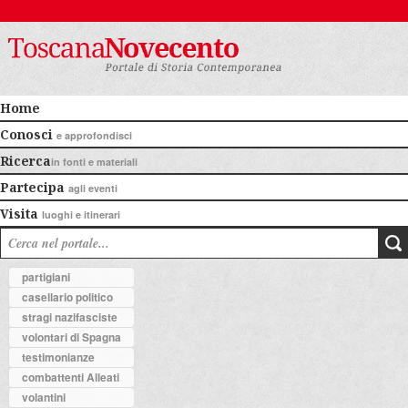
Home
Conosci
e approfondisci
Ricerca
in fonti e materiali
Partecipa
agli eventi
Visita
luoghi e itinerari
partigiani
casellario politico
stragi nazifasciste
volontari di Spagna
testimonianze
combattenti Alleati
volantini