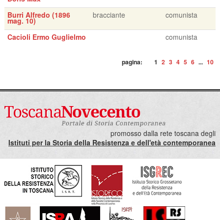
Burri Alfredo (1896
bracciante
comunista
mag. 10)
Cacioli Ermo Guglielmo
comunista
pagina:
1
2
3
4
5
6
...
10
promosso dalla rete toscana degli
Istituti per la Storia della Resistenza e dell'età contemporanea