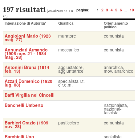
197 risultati
pagina:
1
2
3
4
5
6
...
10
(visualizzati da 1 a
20)
Intestazione di Autorita'
Qualifica
Orientamento
politico
Angioloni Mario (1923
muratore
comunista
mag. 27)
Annunziati Armando
meccanico
comunista
(1906 nov. 21 - 1984
mag. 28)
Antonini Bruna (1914
aggiustatore,
anarchica,
feb. 13)
aggiuntatrice
mov. anarchico
Azzari Domenico (1920
specialista r.t.
lug. 08)
c.r.e.m.
Baffi Virgilia nei Cincelli
Banchelli Umberto
nazionalista,
nazional-
fascista
Barbieri Orazio (1909
pasticciere
comunista
nov. 28)
Barchielli Ugo
socialista,