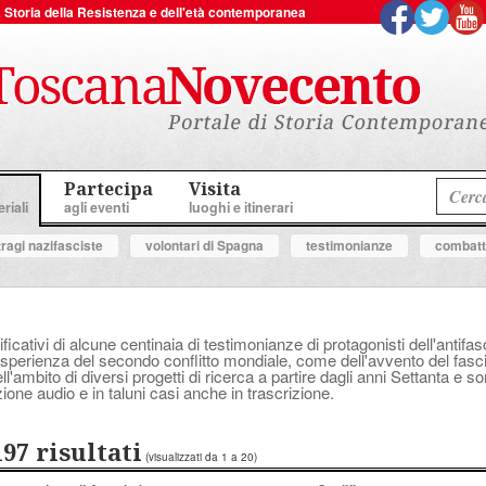
 la Storia della Resistenza e dell'età contemporanea
Partecipa
Visita
riali
agli eventi
luoghi e itinerari
tragi nazifasciste
volontari di Spagna
testimonianze
combatte
ificativi di alcune centinaia di testimonianze di protagonisti dell'anti
perienza del secondo conflitto mondiale, come dell'avvento del fascis
'ambito di diversi progetti di ricerca a partire dagli anni Settanta e s
ione audio e in taluni casi anche in trascrizione.
197 risultati
(visualizzati da 1 a 20)