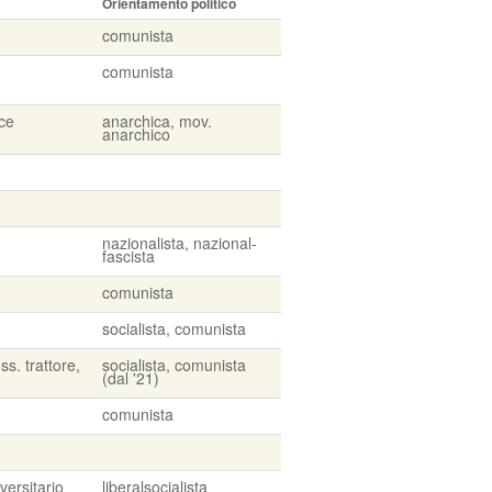
Orientamento politico
comunista
comunista
ice
anarchica, mov.
anarchico
nazionalista, nazional-
fascista
comunista
socialista, comunista
ss. trattore,
socialista, comunista
(dal '21)
comunista
versitario
liberalsocialista