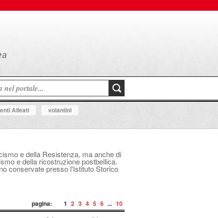
nti Alleati
volantini
fascismo e della Resistenza, ma anche di
mo e della ricostruzione postbellica.
ono conservate presso l'Istituto Storico
pagina:
1
2
3
4
5
6
...
10