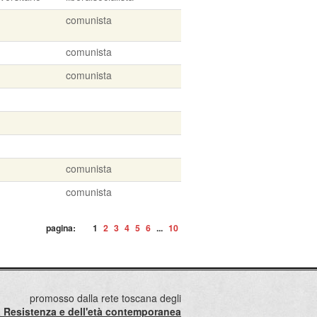
comunista
comunista
comunista
comunista
comunista
pagina:
1
2
3
4
5
6
...
10
promosso dalla rete toscana degli
lla Resistenza e dell'età contemporanea