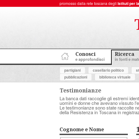
promosso dalla rete toscana degli
Istituti per
ToscanaNovecento Portale di Storia Contemporanea
Conosci
Ricerca
e approfondisci
in fonti e mate
partigiani
casellario politico
s
pubblicazioni
biblioteca virtuale
Testimonianze
La banca dati raccoglie gli estremi ident
uomini e donne che avevano vissuto l'es
Le testimonianze sono state raccolte nell
della Resistenza in Toscana in registraz
Cognome e Nome