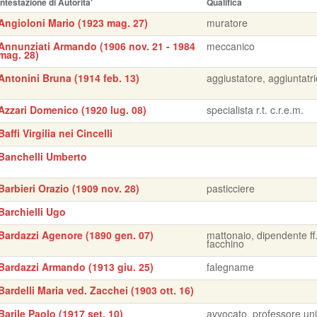
Intestazione di Autorita'
Qualifica
Angioloni Mario (1923 mag. 27)
muratore
Annunziati Armando (1906 nov. 21 - 1984
meccanico
mag. 28)
Antonini Bruna (1914 feb. 13)
aggiustatore, aggiuntatr
Azzari Domenico (1920 lug. 08)
specialista r.t. c.r.e.m.
Baffi Virgilia nei Cincelli
Banchelli Umberto
Barbieri Orazio (1909 nov. 28)
pasticciere
Barchielli Ugo
Bardazzi Agenore (1890 gen. 07)
mattonaio, dipendente ff.
facchino
Bardazzi Armando (1913 giu. 25)
falegname
Bardelli Maria ved. Zacchei (1903 ott. 16)
Barile Paolo (1917 set. 10)
avvocato, professore uni