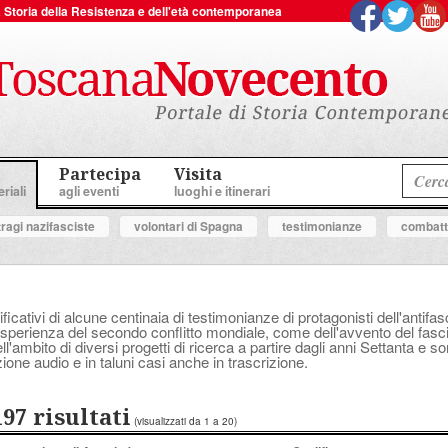
 la Storia della Resistenza e dell'età contemporanea
Partecipa
Visita
riali
agli eventi
luoghi e itinerari
tragi nazifasciste
volontari di Spagna
testimonianze
combatte
ificativi di alcune centinaia di testimonianze di protagonisti dell'anti
perienza del secondo conflitto mondiale, come dell'avvento del fascis
'ambito di diversi progetti di ricerca a partire dagli anni Settanta e s
ione audio e in taluni casi anche in trascrizione.
197 risultati
(visualizzati da 1 a 20)