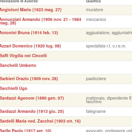
Intestazione di Autorita'
Qualifica
Angioloni Mario (1923 mag. 27)
muratore
Annunziati Armando (1906 nov. 21 - 1984
meccanico
mag. 28)
Antonini Bruna (1914 feb. 13)
aggiustatore, aggiuntatr
Azzari Domenico (1920 lug. 08)
specialista r.t. c.r.e.m.
Baffi Virgilia nei Cincelli
Banchelli Umberto
Barbieri Orazio (1909 nov. 28)
pasticciere
Barchielli Ugo
Bardazzi Agenore (1890 gen. 07)
mattonaio, dipendente ff.
facchino
Bardazzi Armando (1913 giu. 25)
falegname
Bardelli Maria ved. Zacchei (1903 ott. 16)
Barile Paolo (1917 set. 10)
avvocato, professore uni