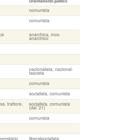
Orientamento politico
comunista
comunista
ice
anarchica, mov.
anarchico
nazionalista, nazional-
fascista
comunista
socialista, comunista
ss. trattore,
socialista, comunista
(dal '21)
comunista
versitario
liberalsocialista