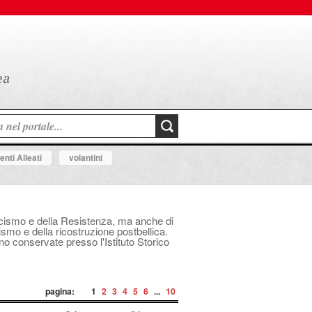
nti Alleati
volantini
fascismo e della Resistenza, ma anche di
mo e della ricostruzione postbellica.
ono conservate presso l'Istituto Storico
pagina:
1
2
3
4
5
6
...
10