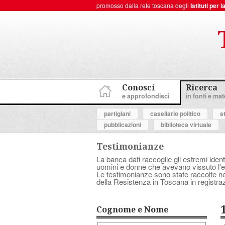
promosso dalla rete toscana degli
Istituti per
ToscanaNovecento Portale di Storia Contemporanea
Conosci
Ricerca
e approfondisci
in fonti e mate
partigiani
casellario politico
s
pubblicazioni
biblioteca virtuale
Testimonianze
La banca dati raccoglie gli estremi ident
uomini e donne che avevano vissuto l'es
Le testimonianze sono state raccolte nell
della Resistenza in Toscana in registraz
Cognome e Nome