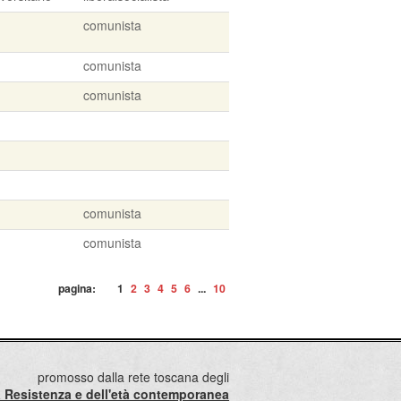
comunista
comunista
comunista
comunista
comunista
pagina:
1
2
3
4
5
6
...
10
promosso dalla rete toscana degli
lla Resistenza e dell'età contemporanea