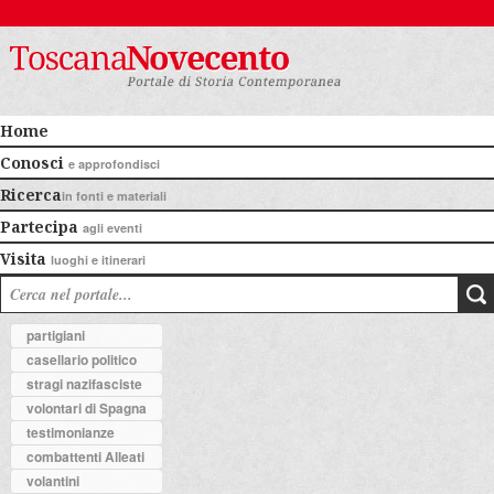
Home
Conosci
e approfondisci
Ricerca
in fonti e materiali
Partecipa
agli eventi
Visita
luoghi e itinerari
partigiani
casellario politico
stragi nazifasciste
volontari di Spagna
testimonianze
combattenti Alleati
volantini