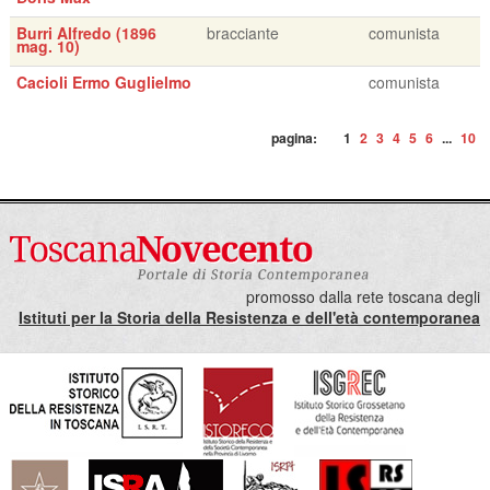
Burri Alfredo (1896
bracciante
comunista
mag. 10)
Cacioli Ermo Guglielmo
comunista
pagina:
1
2
3
4
5
6
...
10
promosso dalla rete toscana degli
Istituti per la Storia della Resistenza e dell'età contemporanea