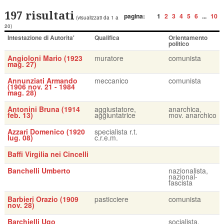
197 risultati
pagina:
1
2
3
4
5
6
...
10
(visualizzati da 1 a
20)
Intestazione di Autorita'
Qualifica
Orientamento
politico
Angioloni Mario (1923
muratore
comunista
mag. 27)
Annunziati Armando
meccanico
comunista
(1906 nov. 21 - 1984
mag. 28)
Antonini Bruna (1914
aggiustatore,
anarchica,
feb. 13)
aggiuntatrice
mov. anarchico
Azzari Domenico (1920
specialista r.t.
lug. 08)
c.r.e.m.
Baffi Virgilia nei Cincelli
Banchelli Umberto
nazionalista,
nazional-
fascista
Barbieri Orazio (1909
pasticciere
comunista
nov. 28)
Barchielli Ugo
socialista,