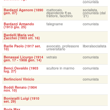
comunista
Bardazzi Agenore (1890
mattonaio,
socialista,
gen. 07)
dipendente ff.ss.
comunista (dal
trattore, facchino
'21)
Bardazzi Armando
falegname
comunista
(1913 giu. 25)
Bardelli Maria ved.
Zacchei (1903 ott. 16)
Barile Paolo (1917 set.
avvocato, professore
liberalsocialista
10)
universitario
Benassai Licurgo (1914
vetraio
comunista
gen. 17 - 1908 gen. 14)
Benci Osvaldo (1903
scultore in marmo
comunista
lug. 27)
Berlincioni Vinicio
comunista
Boddi Renato (1904
nov. 10)
Bonistalli Luigi (1910
set. 29)
Boris Max