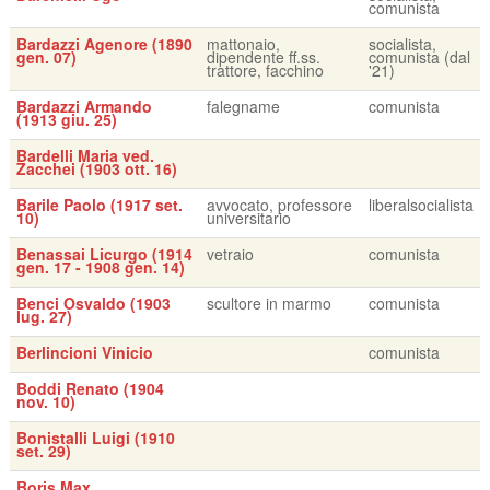
comunista
Bardazzi Agenore (1890
mattonaio,
socialista,
gen. 07)
dipendente ff.ss.
comunista (dal
trattore, facchino
'21)
Bardazzi Armando
falegname
comunista
(1913 giu. 25)
Bardelli Maria ved.
Zacchei (1903 ott. 16)
Barile Paolo (1917 set.
avvocato, professore
liberalsocialista
10)
universitario
Benassai Licurgo (1914
vetraio
comunista
gen. 17 - 1908 gen. 14)
Benci Osvaldo (1903
scultore in marmo
comunista
lug. 27)
Berlincioni Vinicio
comunista
Boddi Renato (1904
nov. 10)
Bonistalli Luigi (1910
set. 29)
Boris Max