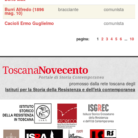
Burri Alfredo (1896
bracciante
comunista
mag. 10)
Cacioli Ermo Guglielmo
comunista
pagina:
1
2
3
4
5
6
...
10
promosso dalla rete toscana degli
Istituti per la Storia della Resistenza e dell'età contemporanea