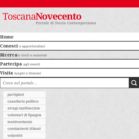
Home
Conosci
e approfondisci
Ricerca
in fonti e materiali
Partecipa
agli eventi
Visita
luoghi e itinerari
partigiani
casellario politico
stragi nazifasciste
volontari di Spagna
testimonianze
combattenti Alleati
volantini