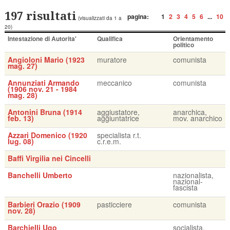
197 risultati
pagina:
1
2
3
4
5
6
...
10
(visualizzati da 1 a
20)
Intestazione di Autorita'
Qualifica
Orientamento
politico
Angioloni Mario (1923
muratore
comunista
mag. 27)
Annunziati Armando
meccanico
comunista
(1906 nov. 21 - 1984
mag. 28)
Antonini Bruna (1914
aggiustatore,
anarchica,
feb. 13)
aggiuntatrice
mov. anarchico
Azzari Domenico (1920
specialista r.t.
lug. 08)
c.r.e.m.
Baffi Virgilia nei Cincelli
Banchelli Umberto
nazionalista,
nazional-
fascista
Barbieri Orazio (1909
pasticciere
comunista
nov. 28)
Barchielli Ugo
socialista,