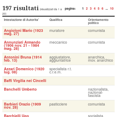
197 risultati
pagina:
1
2
3
4
5
6
...
10
(visualizzati da 1 a
20)
Intestazione di Autorita'
Qualifica
Orientamento
politico
Angioloni Mario (1923
muratore
comunista
mag. 27)
Annunziati Armando
meccanico
comunista
(1906 nov. 21 - 1984
mag. 28)
Antonini Bruna (1914
aggiustatore,
anarchica,
feb. 13)
aggiuntatrice
mov. anarchico
Azzari Domenico (1920
specialista r.t.
lug. 08)
c.r.e.m.
Baffi Virgilia nei Cincelli
Banchelli Umberto
nazionalista,
nazional-
fascista
Barbieri Orazio (1909
pasticciere
comunista
nov. 28)
Barchielli Ugo
socialista,