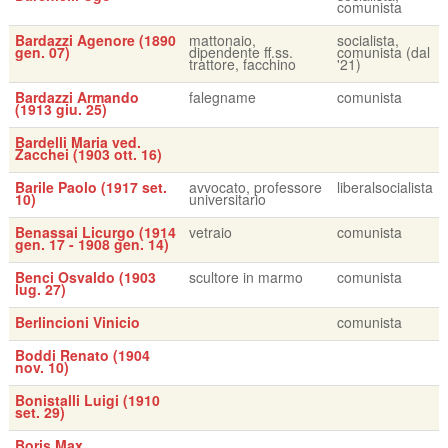
comunista
Bardazzi Agenore (1890
mattonaio,
socialista,
gen. 07)
dipendente ff.ss.
comunista (dal
trattore, facchino
'21)
Bardazzi Armando
falegname
comunista
(1913 giu. 25)
Bardelli Maria ved.
Zacchei (1903 ott. 16)
Barile Paolo (1917 set.
avvocato, professore
liberalsocialista
10)
universitario
Benassai Licurgo (1914
vetraio
comunista
gen. 17 - 1908 gen. 14)
Benci Osvaldo (1903
scultore in marmo
comunista
lug. 27)
Berlincioni Vinicio
comunista
Boddi Renato (1904
nov. 10)
Bonistalli Luigi (1910
set. 29)
Boris Max