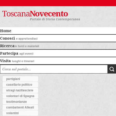
Home
Conosci
e approfondisci
Ricerca
in fonti e materiali
Partecipa
agli eventi
Visita
luoghi e itinerari
partigiani
casellario politico
stragi nazifasciste
volontari di Spagna
testimonianze
combattenti Alleati
volantini