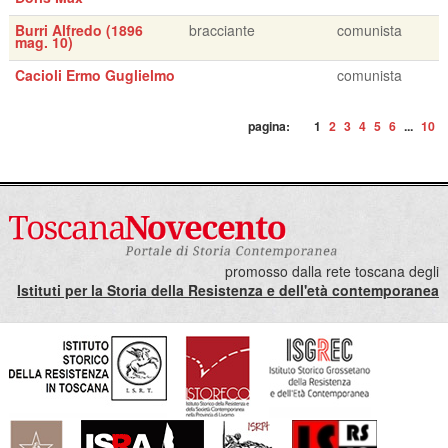
Burri Alfredo (1896
bracciante
comunista
mag. 10)
Cacioli Ermo Guglielmo
comunista
pagina:
1
2
3
4
5
6
...
10
promosso dalla rete toscana degli
Istituti per la Storia della Resistenza e dell'età contemporanea