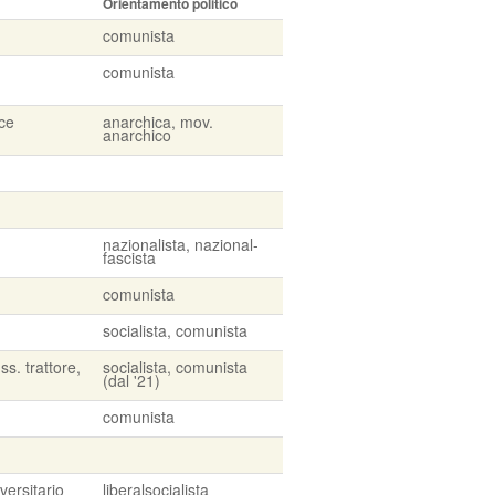
Orientamento politico
comunista
comunista
ice
anarchica, mov.
anarchico
nazionalista, nazional-
fascista
comunista
socialista, comunista
ss. trattore,
socialista, comunista
(dal '21)
comunista
versitario
liberalsocialista