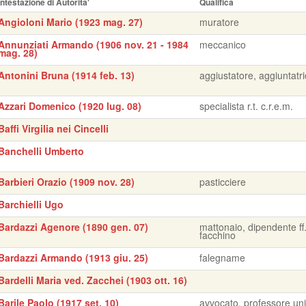
Intestazione di Autorita'
Qualifica
Angioloni Mario (1923 mag. 27)
muratore
Annunziati Armando (1906 nov. 21 - 1984
meccanico
mag. 28)
Antonini Bruna (1914 feb. 13)
aggiustatore, aggiuntatr
Azzari Domenico (1920 lug. 08)
specialista r.t. c.r.e.m.
Baffi Virgilia nei Cincelli
Banchelli Umberto
Barbieri Orazio (1909 nov. 28)
pasticciere
Barchielli Ugo
Bardazzi Agenore (1890 gen. 07)
mattonaio, dipendente ff.
facchino
Bardazzi Armando (1913 giu. 25)
falegname
Bardelli Maria ved. Zacchei (1903 ott. 16)
Barile Paolo (1917 set. 10)
avvocato, professore uni