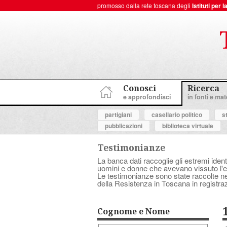
promosso dalla rete toscana degli
Istituti per
ToscanaNovecento Portale di Storia Contemporanea
Conosci
Ricerca
e approfondisci
in fonti e mate
partigiani
casellario politico
s
pubblicazioni
biblioteca virtuale
Testimonianze
La banca dati raccoglie gli estremi ident
uomini e donne che avevano vissuto l'es
Le testimonianze sono state raccolte nell
della Resistenza in Toscana in registraz
Cognome e Nome