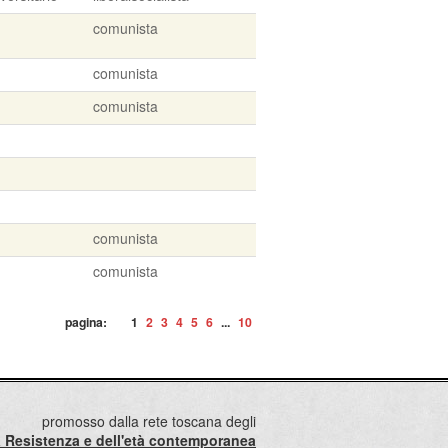
comunista
comunista
comunista
comunista
comunista
pagina:
1
2
3
4
5
6
...
10
promosso dalla rete toscana degli
lla Resistenza e dell'età contemporanea