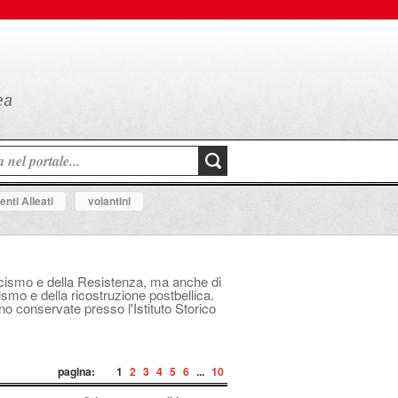
nti Alleati
volantini
fascismo e della Resistenza, ma anche di
mo e della ricostruzione postbellica.
ono conservate presso l'Istituto Storico
pagina:
1
2
3
4
5
6
...
10