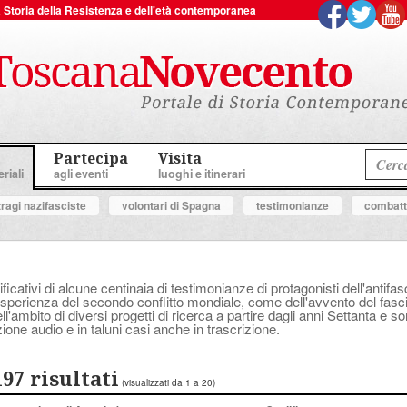
 la Storia della Resistenza e dell'età contemporanea
Partecipa
Visita
riali
agli eventi
luoghi e itinerari
tragi nazifasciste
volontari di Spagna
testimonianze
combatte
ificativi di alcune centinaia di testimonianze di protagonisti dell'anti
perienza del secondo conflitto mondiale, come dell'avvento del fascis
'ambito di diversi progetti di ricerca a partire dagli anni Settanta e s
ione audio e in taluni casi anche in trascrizione.
197 risultati
(visualizzati da 1 a 20)