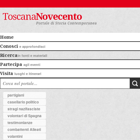
Home
Conosci
e approfondisci
Ricerca
in fonti e materiali
Partecipa
agli eventi
Visita
luoghi e itinerari
partigiani
casellario politico
stragi nazifasciste
volontari di Spagna
testimonianze
combattenti Alleati
volantini