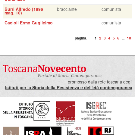
Burri Alfredo (1896
bracciante
comunista
mag. 10)
Cacioli Ermo Guglielmo
comunista
pagina:
1
2
3
4
5
6
...
10
promosso dalla rete toscana degli
Istituti per la Storia della Resistenza e dell'età contemporanea