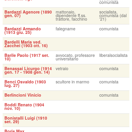
comunista
Bardazzi Agenore (1890
mattonaio,
socialista,
gen. 07)
dipendente ff.ss.
comunista (dal
trattore, facchino
'21)
Bardazzi Armando
falegname
comunista
(1913 giu. 25)
Bardelli Maria ved.
Zacchei (1903 ott. 16)
Barile Paolo (1917 set.
avvocato, professore
liberalsocialista
10)
universitario
Benassai Licurgo (1914
vetraio
comunista
gen. 17 - 1908 gen. 14)
Benci Osvaldo (1903
scultore in marmo
comunista
lug. 27)
Berlincioni Vinicio
comunista
Boddi Renato (1904
nov. 10)
Bonistalli Luigi (1910
set. 29)
Boris Max