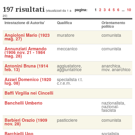
197 risultati
pagina:
1
2
3
4
5
6
...
10
(visualizzati da 1 a
20)
Intestazione di Autorita'
Qualifica
Orientamento
politico
Angioloni Mario (1923
muratore
comunista
mag. 27)
Annunziati Armando
meccanico
comunista
(1906 nov. 21 - 1984
mag. 28)
Antonini Bruna (1914
aggiustatore,
anarchica,
feb. 13)
aggiuntatrice
mov. anarchico
Azzari Domenico (1920
specialista r.t.
lug. 08)
c.r.e.m.
Baffi Virgilia nei Cincelli
Banchelli Umberto
nazionalista,
nazional-
fascista
Barbieri Orazio (1909
pasticciere
comunista
nov. 28)
Barchielli Ugo
socialista,