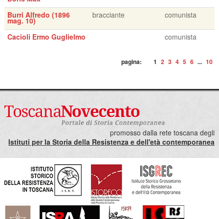
Burri Alfredo (1896
bracciante
comunista
mag. 10)
Cacioli Ermo Guglielmo
comunista
pagina:
1
2
3
4
5
6
...
10
promosso dalla rete toscana degli
Istituti per la Storia della Resistenza e dell'età contemporanea