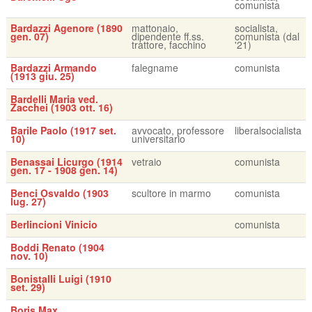
comunista
Bardazzi Agenore (1890
mattonaio,
socialista,
gen. 07)
dipendente ff.ss.
comunista (dal
trattore, facchino
'21)
Bardazzi Armando
falegname
comunista
(1913 giu. 25)
Bardelli Maria ved.
Zacchei (1903 ott. 16)
Barile Paolo (1917 set.
avvocato, professore
liberalsocialista
10)
universitario
Benassai Licurgo (1914
vetraio
comunista
gen. 17 - 1908 gen. 14)
Benci Osvaldo (1903
scultore in marmo
comunista
lug. 27)
Berlincioni Vinicio
comunista
Boddi Renato (1904
nov. 10)
Bonistalli Luigi (1910
set. 29)
Boris Max