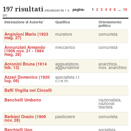
197 risultati
pagina:
1
2
3
4
5
6
...
10
(visualizzati da 1 a
20)
Intestazione di Autorita'
Qualifica
Orientamento
politico
Angioloni Mario (1923
muratore
comunista
mag. 27)
Annunziati Armando
meccanico
comunista
(1906 nov. 21 - 1984
mag. 28)
Antonini Bruna (1914
aggiustatore,
anarchica,
feb. 13)
aggiuntatrice
mov. anarchico
Azzari Domenico (1920
specialista r.t.
lug. 08)
c.r.e.m.
Baffi Virgilia nei Cincelli
Banchelli Umberto
nazionalista,
nazional-
fascista
Barbieri Orazio (1909
pasticciere
comunista
nov. 28)
Barchielli Ugo
socialista,