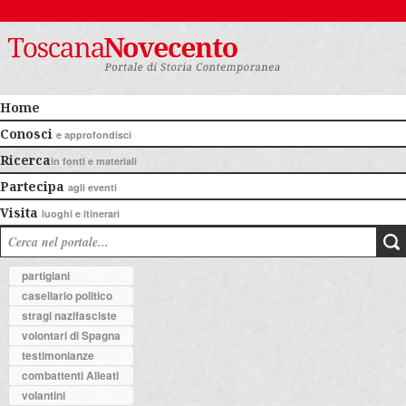
Home
Conosci
e approfondisci
Ricerca
in fonti e materiali
Partecipa
agli eventi
Visita
luoghi e itinerari
partigiani
casellario politico
stragi nazifasciste
volontari di Spagna
testimonianze
combattenti Alleati
volantini