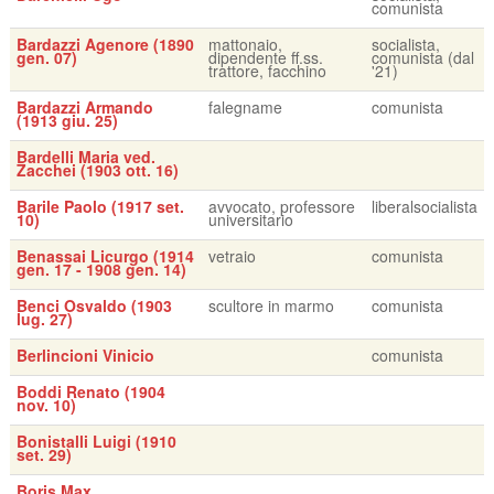
comunista
Bardazzi Agenore (1890
mattonaio,
socialista,
gen. 07)
dipendente ff.ss.
comunista (dal
trattore, facchino
'21)
Bardazzi Armando
falegname
comunista
(1913 giu. 25)
Bardelli Maria ved.
Zacchei (1903 ott. 16)
Barile Paolo (1917 set.
avvocato, professore
liberalsocialista
10)
universitario
Benassai Licurgo (1914
vetraio
comunista
gen. 17 - 1908 gen. 14)
Benci Osvaldo (1903
scultore in marmo
comunista
lug. 27)
Berlincioni Vinicio
comunista
Boddi Renato (1904
nov. 10)
Bonistalli Luigi (1910
set. 29)
Boris Max