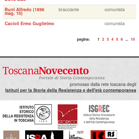
Burri Alfredo (1896
bracciante
comunista
mag. 10)
Cacioli Ermo Guglielmo
comunista
pagina:
1
2
3
4
5
6
...
10
promosso dalla rete toscana degli
Istituti per la Storia della Resistenza e dell'età contemporanea