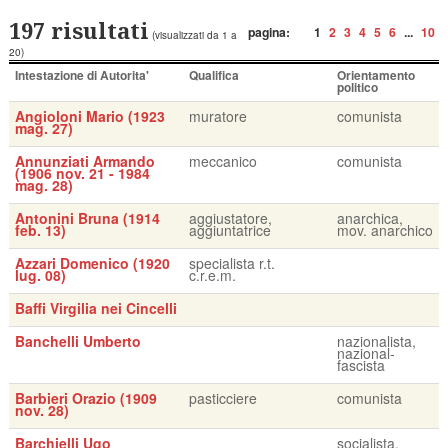
197 risultati
pagina:
1
2
3
4
5
6
...
10
(visualizzati da 1 a
20)
Intestazione di Autorita'
Qualifica
Orientamento
politico
Angioloni Mario (1923
muratore
comunista
mag. 27)
Annunziati Armando
meccanico
comunista
(1906 nov. 21 - 1984
mag. 28)
Antonini Bruna (1914
aggiustatore,
anarchica,
feb. 13)
aggiuntatrice
mov. anarchico
Azzari Domenico (1920
specialista r.t.
lug. 08)
c.r.e.m.
Baffi Virgilia nei Cincelli
Banchelli Umberto
nazionalista,
nazional-
fascista
Barbieri Orazio (1909
pasticciere
comunista
nov. 28)
Barchielli Ugo
socialista,