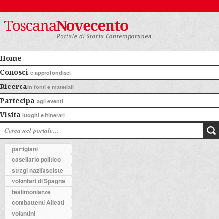
Home
Conosci
e approfondisci
Ricerca
in fonti e materiali
Partecipa
agli eventi
Visita
luoghi e itinerari
partigiani
casellario politico
stragi nazifasciste
volontari di Spagna
testimonianze
combattenti Alleati
volantini