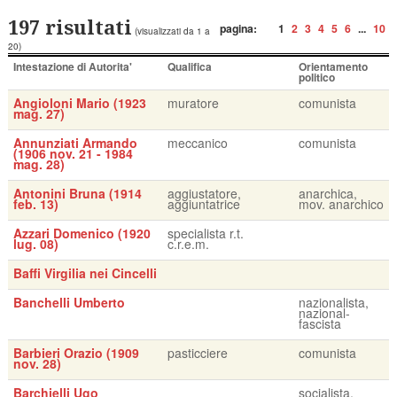
197 risultati
pagina:
1
2
3
4
5
6
...
10
(visualizzati da 1 a
20)
Intestazione di Autorita'
Qualifica
Orientamento
politico
Angioloni Mario (1923
muratore
comunista
mag. 27)
Annunziati Armando
meccanico
comunista
(1906 nov. 21 - 1984
mag. 28)
Antonini Bruna (1914
aggiustatore,
anarchica,
feb. 13)
aggiuntatrice
mov. anarchico
Azzari Domenico (1920
specialista r.t.
lug. 08)
c.r.e.m.
Baffi Virgilia nei Cincelli
Banchelli Umberto
nazionalista,
nazional-
fascista
Barbieri Orazio (1909
pasticciere
comunista
nov. 28)
Barchielli Ugo
socialista,