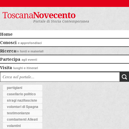
Home
Conosci
e approfondisci
Ricerca
in fonti e materiali
Partecipa
agli eventi
Visita
luoghi e itinerari
partigiani
casellario politico
stragi nazifasciste
volontari di Spagna
testimonianze
combattenti Alleati
volantini