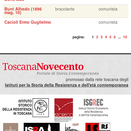
Burri Alfredo (1896
bracciante
comunista
mag. 10)
Cacioli Ermo Guglielmo
comunista
pagina:
1
2
3
4
5
6
...
10
promosso dalla rete toscana degli
Istituti per la Storia della Resistenza e dell'età contemporanea