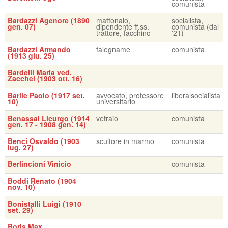
comunista
Bardazzi Agenore (1890
mattonaio,
socialista,
gen. 07)
dipendente ff.ss.
comunista (dal
trattore, facchino
'21)
Bardazzi Armando
falegname
comunista
(1913 giu. 25)
Bardelli Maria ved.
Zacchei (1903 ott. 16)
Barile Paolo (1917 set.
avvocato, professore
liberalsocialista
10)
universitario
Benassai Licurgo (1914
vetraio
comunista
gen. 17 - 1908 gen. 14)
Benci Osvaldo (1903
scultore in marmo
comunista
lug. 27)
Berlincioni Vinicio
comunista
Boddi Renato (1904
nov. 10)
Bonistalli Luigi (1910
set. 29)
Boris Max