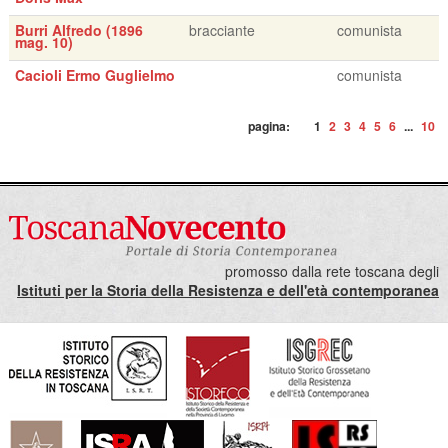
Burri Alfredo (1896
bracciante
comunista
mag. 10)
Cacioli Ermo Guglielmo
comunista
pagina:
1
2
3
4
5
6
...
10
promosso dalla rete toscana degli
Istituti per la Storia della Resistenza e dell'età contemporanea