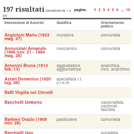
197 risultati
pagina:
1
2
3
4
5
6
...
10
(visualizzati da 1 a
20)
Intestazione di Autorita'
Qualifica
Orientamento
politico
Angioloni Mario (1923
muratore
comunista
mag. 27)
Annunziati Armando
meccanico
comunista
(1906 nov. 21 - 1984
mag. 28)
Antonini Bruna (1914
aggiustatore,
anarchica,
feb. 13)
aggiuntatrice
mov. anarchico
Azzari Domenico (1920
specialista r.t.
lug. 08)
c.r.e.m.
Baffi Virgilia nei Cincelli
Banchelli Umberto
nazionalista,
nazional-
fascista
Barbieri Orazio (1909
pasticciere
comunista
nov. 28)
Barchielli Ugo
socialista,