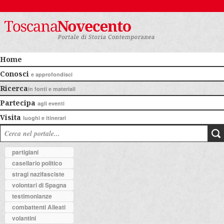
Home
Conosci
e approfondisci
Ricerca
in fonti e materiali
Partecipa
agli eventi
Visita
luoghi e itinerari
partigiani
casellario politico
stragi nazifasciste
volontari di Spagna
testimonianze
combattenti Alleati
volantini