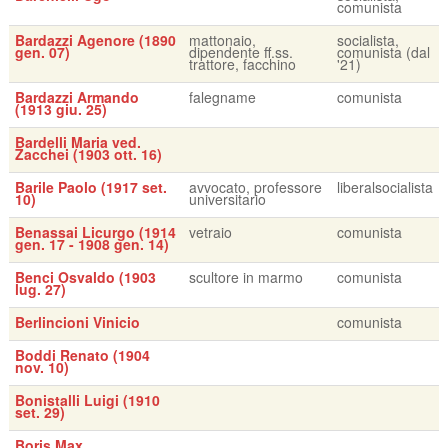
comunista
Bardazzi Agenore (1890
mattonaio,
socialista,
gen. 07)
dipendente ff.ss.
comunista (dal
trattore, facchino
'21)
Bardazzi Armando
falegname
comunista
(1913 giu. 25)
Bardelli Maria ved.
Zacchei (1903 ott. 16)
Barile Paolo (1917 set.
avvocato, professore
liberalsocialista
10)
universitario
Benassai Licurgo (1914
vetraio
comunista
gen. 17 - 1908 gen. 14)
Benci Osvaldo (1903
scultore in marmo
comunista
lug. 27)
Berlincioni Vinicio
comunista
Boddi Renato (1904
nov. 10)
Bonistalli Luigi (1910
set. 29)
Boris Max