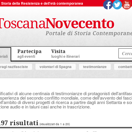
 la Storia della Resistenza e dell'età contemporanea
Partecipa
Visita
riali
agli eventi
luoghi e itinerari
tragi nazifasciste
volontari di Spagna
testimonianze
combatte
ificativi di alcune centinaia di testimonianze di protagonisti dell'anti
perienza del secondo conflitto mondiale, come dell'avvento del fascis
'ambito di diversi progetti di ricerca a partire dagli anni Settanta e s
ione audio e in taluni casi anche in trascrizione.
197 risultati
(visualizzati da 1 a 20)