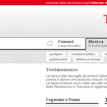
promosso dalla rete toscana degli
Istituti per
ToscanaNovecento Portale di Storia Contemporanea
Conosci
Ricerca
e approfondisci
in fonti e mate
partigiani
casellario politico
s
pubblicazioni
biblioteca virtuale
Testimonianze
La banca dati raccoglie gli estremi ident
uomini e donne che avevano vissuto l'es
Le testimonianze sono state raccolte nell
della Resistenza in Toscana in registraz
Cognome e Nome