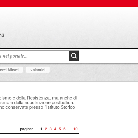
nti Alleati
volantini
fascismo e della Resistenza, ma anche di
mo e della ricostruzione postbellica.
ono conservate presso l'Istituto Storico
pagina:
1
2
3
4
5
6
...
10