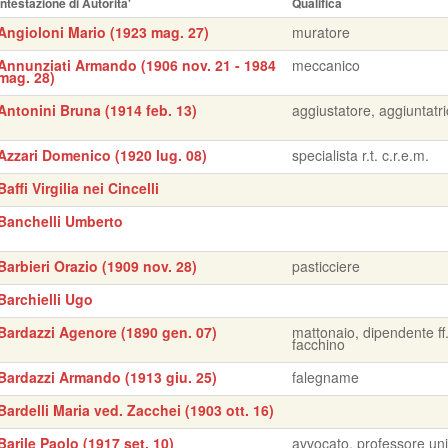
Intestazione di Autorita'
Qualifica
Angioloni Mario (1923 mag. 27)
muratore
Annunziati Armando (1906 nov. 21 - 1984
meccanico
mag. 28)
Antonini Bruna (1914 feb. 13)
aggiustatore, aggiuntatr
Azzari Domenico (1920 lug. 08)
specialista r.t. c.r.e.m.
Baffi Virgilia nei Cincelli
Banchelli Umberto
Barbieri Orazio (1909 nov. 28)
pasticciere
Barchielli Ugo
Bardazzi Agenore (1890 gen. 07)
mattonaio, dipendente ff.
facchino
Bardazzi Armando (1913 giu. 25)
falegname
Bardelli Maria ved. Zacchei (1903 ott. 16)
Barile Paolo (1917 set. 10)
avvocato, professore uni