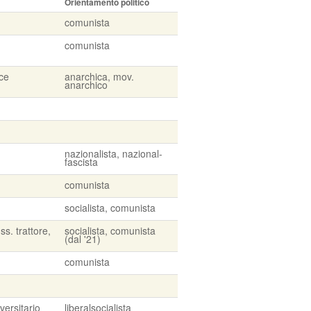
Orientamento politico
comunista
comunista
ice
anarchica, mov.
anarchico
nazionalista, nazional-
fascista
comunista
socialista, comunista
ss. trattore,
socialista, comunista
(dal '21)
comunista
versitario
liberalsocialista