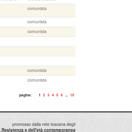
comunista
comunista
comunista
comunista
comunista
pagina:
1
2
3
4
5
6
...
10
promosso dalla rete toscana degli
lla Resistenza e dell'età contemporanea