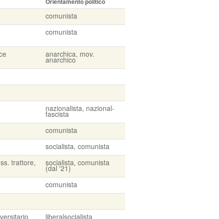
Orientamento politico
comunista
comunista
ice
anarchica, mov.
anarchico
nazionalista, nazional-
fascista
comunista
socialista, comunista
ss. trattore,
socialista, comunista
(dal '21)
comunista
versitario
liberalsocialista