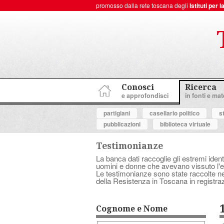
promosso dalla rete toscana degli
Istituti per
ToscanaNovecento Portale di Storia Contemporanea
Conosci
Ricerca
e approfondisci
in fonti e mate
partigiani
casellario politico
s
pubblicazioni
biblioteca virtuale
Testimonianze
La banca dati raccoglie gli estremi ident
uomini e donne che avevano vissuto l'es
Le testimonianze sono state raccolte nell
della Resistenza in Toscana in registraz
Cognome e Nome