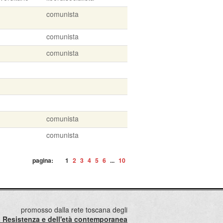
comunista
comunista
comunista
comunista
comunista
pagina:
1
2
3
4
5
6
...
10
promosso dalla rete toscana degli
lla Resistenza e dell'età contemporanea