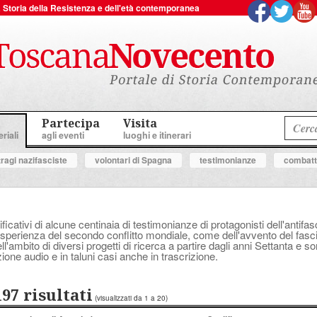
 la Storia della Resistenza e dell'età contemporanea
Partecipa
Visita
riali
agli eventi
luoghi e itinerari
tragi nazifasciste
volontari di Spagna
testimonianze
combatte
ificativi di alcune centinaia di testimonianze di protagonisti dell'anti
perienza del secondo conflitto mondiale, come dell'avvento del fascis
'ambito di diversi progetti di ricerca a partire dagli anni Settanta e s
ione audio e in taluni casi anche in trascrizione.
197 risultati
(visualizzati da 1 a 20)