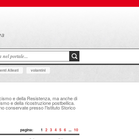
nti Alleati
volantini
fascismo e della Resistenza, ma anche di
mo e della ricostruzione postbellica.
ono conservate presso l'Istituto Storico
pagina:
1
2
3
4
5
6
...
10