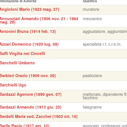
Intestazione di Autorita'
Qualifica
Angioloni Mario (1923 mag. 27)
muratore
Annunziati Armando (1906 nov. 21 - 1984
meccanico
mag. 28)
Antonini Bruna (1914 feb. 13)
aggiustatore, aggiuntatr
Azzari Domenico (1920 lug. 08)
specialista r.t. c.r.e.m.
Baffi Virgilia nei Cincelli
Banchelli Umberto
Barbieri Orazio (1909 nov. 28)
pasticciere
Barchielli Ugo
Bardazzi Agenore (1890 gen. 07)
mattonaio, dipendente ff.
facchino
Bardazzi Armando (1913 giu. 25)
falegname
Bardelli Maria ved. Zacchei (1903 ott. 16)
Barile Paolo (1917 set. 10)
avvocato, professore uni