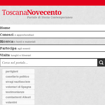
Home
Conosci
e approfondisci
Ricerca
in fonti e materiali
Partecipa
agli eventi
Visita
luoghi e itinerari
partigiani
casellario politico
stragi nazifasciste
volontari di Spagna
testimonianze
combattenti Alleati
volantini