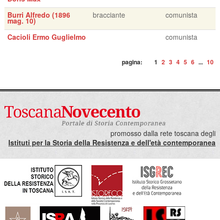
Burri Alfredo (1896
bracciante
comunista
mag. 10)
Cacioli Ermo Guglielmo
comunista
pagina:
1
2
3
4
5
6
...
10
promosso dalla rete toscana degli
Istituti per la Storia della Resistenza e dell'età contemporanea