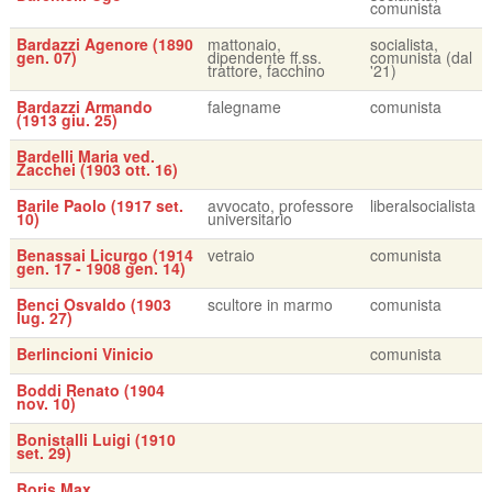
comunista
Bardazzi Agenore (1890
mattonaio,
socialista,
gen. 07)
dipendente ff.ss.
comunista (dal
trattore, facchino
'21)
Bardazzi Armando
falegname
comunista
(1913 giu. 25)
Bardelli Maria ved.
Zacchei (1903 ott. 16)
Barile Paolo (1917 set.
avvocato, professore
liberalsocialista
10)
universitario
Benassai Licurgo (1914
vetraio
comunista
gen. 17 - 1908 gen. 14)
Benci Osvaldo (1903
scultore in marmo
comunista
lug. 27)
Berlincioni Vinicio
comunista
Boddi Renato (1904
nov. 10)
Bonistalli Luigi (1910
set. 29)
Boris Max