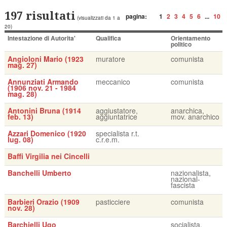
197 risultati
pagina:
1
2
3
4
5
6
...
10
(visualizzati da 1 a
20)
Intestazione di Autorita'
Qualifica
Orientamento
politico
Angioloni Mario (1923
muratore
comunista
mag. 27)
Annunziati Armando
meccanico
comunista
(1906 nov. 21 - 1984
mag. 28)
Antonini Bruna (1914
aggiustatore,
anarchica,
feb. 13)
aggiuntatrice
mov. anarchico
Azzari Domenico (1920
specialista r.t.
lug. 08)
c.r.e.m.
Baffi Virgilia nei Cincelli
Banchelli Umberto
nazionalista,
nazional-
fascista
Barbieri Orazio (1909
pasticciere
comunista
nov. 28)
Barchielli Ugo
socialista,