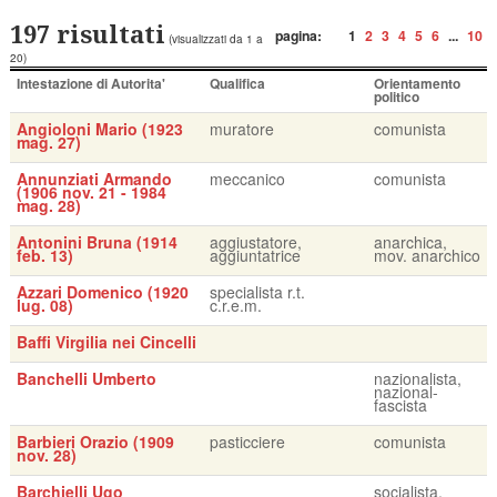
197 risultati
pagina:
1
2
3
4
5
6
...
10
(visualizzati da 1 a
20)
Intestazione di Autorita'
Qualifica
Orientamento
politico
Angioloni Mario (1923
muratore
comunista
mag. 27)
Annunziati Armando
meccanico
comunista
(1906 nov. 21 - 1984
mag. 28)
Antonini Bruna (1914
aggiustatore,
anarchica,
feb. 13)
aggiuntatrice
mov. anarchico
Azzari Domenico (1920
specialista r.t.
lug. 08)
c.r.e.m.
Baffi Virgilia nei Cincelli
Banchelli Umberto
nazionalista,
nazional-
fascista
Barbieri Orazio (1909
pasticciere
comunista
nov. 28)
Barchielli Ugo
socialista,