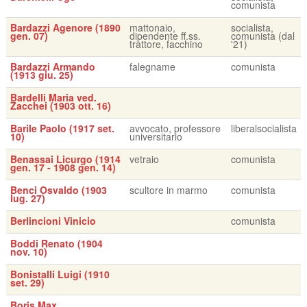
comunista
Bardazzi Agenore (1890
mattonaio,
socialista,
gen. 07)
dipendente ff.ss.
comunista (dal
trattore, facchino
'21)
Bardazzi Armando
falegname
comunista
(1913 giu. 25)
Bardelli Maria ved.
Zacchei (1903 ott. 16)
Barile Paolo (1917 set.
avvocato, professore
liberalsocialista
10)
universitario
Benassai Licurgo (1914
vetraio
comunista
gen. 17 - 1908 gen. 14)
Benci Osvaldo (1903
scultore in marmo
comunista
lug. 27)
Berlincioni Vinicio
comunista
Boddi Renato (1904
nov. 10)
Bonistalli Luigi (1910
set. 29)
Boris Max