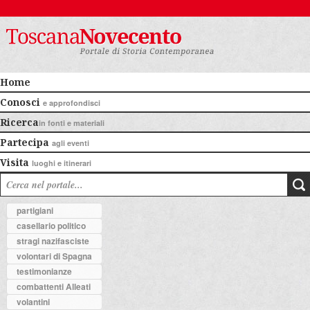
Home
Conosci
e approfondisci
Ricerca
in fonti e materiali
Partecipa
agli eventi
Visita
luoghi e itinerari
partigiani
casellario politico
stragi nazifasciste
volontari di Spagna
testimonianze
combattenti Alleati
volantini