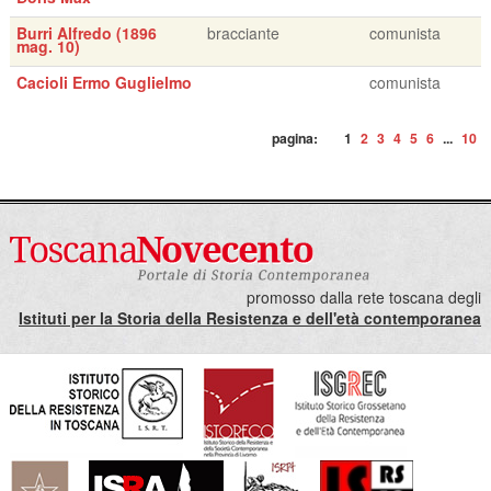
Burri Alfredo (1896
bracciante
comunista
mag. 10)
Cacioli Ermo Guglielmo
comunista
pagina:
1
2
3
4
5
6
...
10
promosso dalla rete toscana degli
Istituti per la Storia della Resistenza e dell'età contemporanea