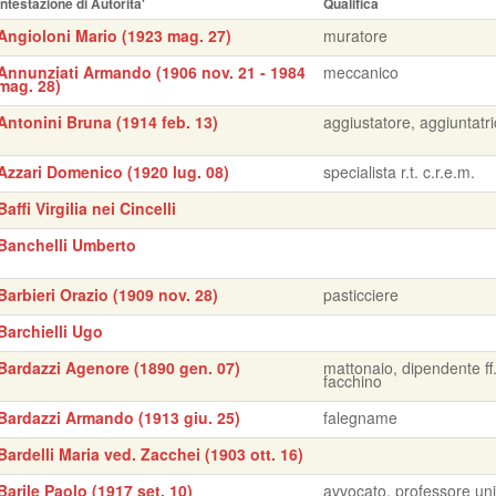
Intestazione di Autorita'
Qualifica
Angioloni Mario (1923 mag. 27)
muratore
Annunziati Armando (1906 nov. 21 - 1984
meccanico
mag. 28)
Antonini Bruna (1914 feb. 13)
aggiustatore, aggiuntatr
Azzari Domenico (1920 lug. 08)
specialista r.t. c.r.e.m.
Baffi Virgilia nei Cincelli
Banchelli Umberto
Barbieri Orazio (1909 nov. 28)
pasticciere
Barchielli Ugo
Bardazzi Agenore (1890 gen. 07)
mattonaio, dipendente ff.
facchino
Bardazzi Armando (1913 giu. 25)
falegname
Bardelli Maria ved. Zacchei (1903 ott. 16)
Barile Paolo (1917 set. 10)
avvocato, professore uni