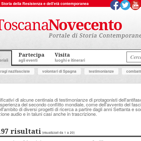
 la Storia della Resistenza e dell'età contemporanea
Partecipa
Visita
riali
agli eventi
luoghi e itinerari
tragi nazifasciste
volontari di Spagna
testimonianze
combatte
ificativi di alcune centinaia di testimonianze di protagonisti dell'anti
perienza del secondo conflitto mondiale, come dell'avvento del fascis
'ambito di diversi progetti di ricerca a partire dagli anni Settanta e s
ione audio e in taluni casi anche in trascrizione.
197 risultati
(visualizzati da 1 a 20)