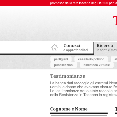
promosso dalla rete toscana degli
Istituti per
ToscanaNovecento Portale di Storia Contemporanea
Conosci
Ricerca
e approfondisci
in fonti e mate
partigiani
casellario politico
s
pubblicazioni
biblioteca virtuale
Testimonianze
La banca dati raccoglie gli estremi ident
uomini e donne che avevano vissuto l'es
Le testimonianze sono state raccolte nell
della Resistenza in Toscana in registraz
Cognome e Nome