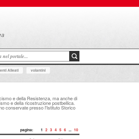
nti Alleati
volantini
fascismo e della Resistenza, ma anche di
mo e della ricostruzione postbellica.
ono conservate presso l'Istituto Storico
pagina:
1
2
3
4
5
6
...
10