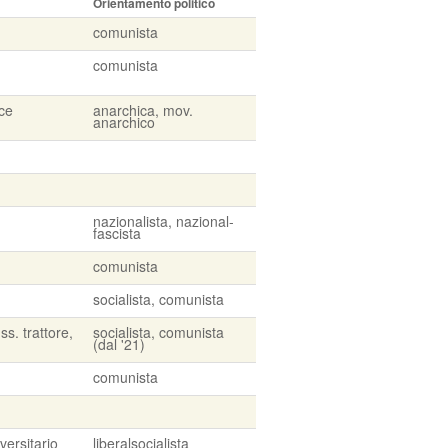
Orientamento politico
comunista
comunista
ice
anarchica, mov.
anarchico
nazionalista, nazional-
fascista
comunista
socialista, comunista
ss. trattore,
socialista, comunista
(dal '21)
comunista
versitario
liberalsocialista