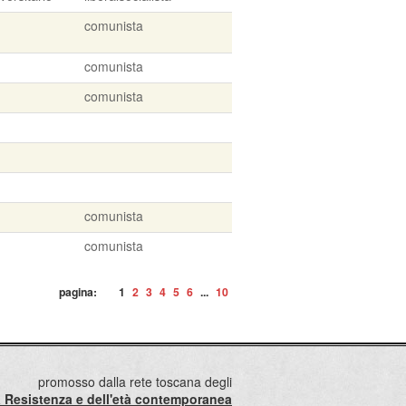
comunista
comunista
comunista
comunista
comunista
pagina:
1
2
3
4
5
6
...
10
promosso dalla rete toscana degli
lla Resistenza e dell'età contemporanea