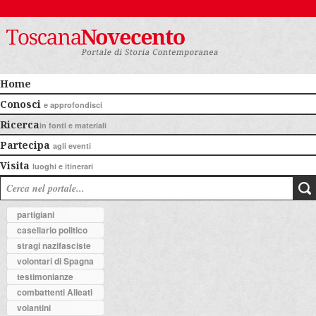
Home
Conosci
e approfondisci
Ricerca
in fonti e materiali
Partecipa
agli eventi
Visita
luoghi e itinerari
partigiani
casellario politico
stragi nazifasciste
volontari di Spagna
testimonianze
combattenti Alleati
volantini