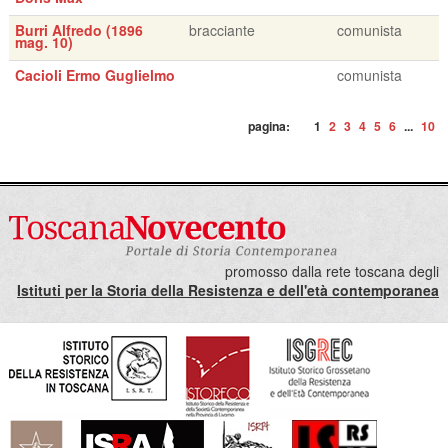
Burri Alfredo (1896
bracciante
comunista
mag. 10)
Cacioli Ermo Guglielmo
comunista
pagina:
1
2
3
4
5
6
...
10
promosso dalla rete toscana degli
Istituti per la Storia della Resistenza e dell'età contemporanea