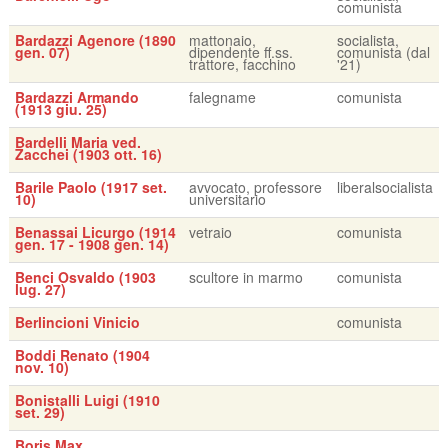
comunista
Bardazzi Agenore (1890
mattonaio,
socialista,
gen. 07)
dipendente ff.ss.
comunista (dal
trattore, facchino
'21)
Bardazzi Armando
falegname
comunista
(1913 giu. 25)
Bardelli Maria ved.
Zacchei (1903 ott. 16)
Barile Paolo (1917 set.
avvocato, professore
liberalsocialista
10)
universitario
Benassai Licurgo (1914
vetraio
comunista
gen. 17 - 1908 gen. 14)
Benci Osvaldo (1903
scultore in marmo
comunista
lug. 27)
Berlincioni Vinicio
comunista
Boddi Renato (1904
nov. 10)
Bonistalli Luigi (1910
set. 29)
Boris Max