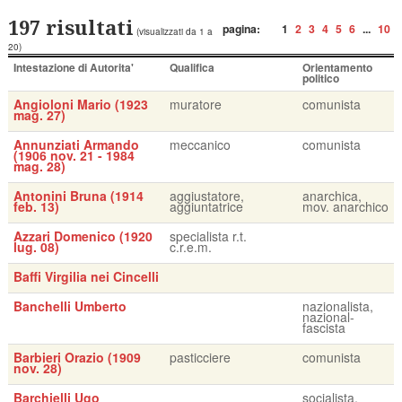
197 risultati
pagina:
1
2
3
4
5
6
...
10
(visualizzati da 1 a
20)
Intestazione di Autorita'
Qualifica
Orientamento
politico
Angioloni Mario (1923
muratore
comunista
mag. 27)
Annunziati Armando
meccanico
comunista
(1906 nov. 21 - 1984
mag. 28)
Antonini Bruna (1914
aggiustatore,
anarchica,
feb. 13)
aggiuntatrice
mov. anarchico
Azzari Domenico (1920
specialista r.t.
lug. 08)
c.r.e.m.
Baffi Virgilia nei Cincelli
Banchelli Umberto
nazionalista,
nazional-
fascista
Barbieri Orazio (1909
pasticciere
comunista
nov. 28)
Barchielli Ugo
socialista,