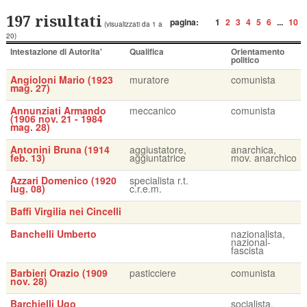
197 risultati
pagina:
1
2
3
4
5
6
...
10
(visualizzati da 1 a
20)
Intestazione di Autorita'
Qualifica
Orientamento
politico
Angioloni Mario (1923
muratore
comunista
mag. 27)
Annunziati Armando
meccanico
comunista
(1906 nov. 21 - 1984
mag. 28)
Antonini Bruna (1914
aggiustatore,
anarchica,
feb. 13)
aggiuntatrice
mov. anarchico
Azzari Domenico (1920
specialista r.t.
lug. 08)
c.r.e.m.
Baffi Virgilia nei Cincelli
Banchelli Umberto
nazionalista,
nazional-
fascista
Barbieri Orazio (1909
pasticciere
comunista
nov. 28)
Barchielli Ugo
socialista,