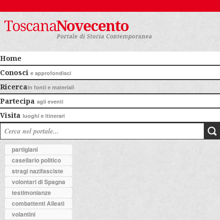
Home
Conosci
e approfondisci
Ricerca
in fonti e materiali
Partecipa
agli eventi
Visita
luoghi e itinerari
partigiani
casellario politico
stragi nazifasciste
volontari di Spagna
testimonianze
combattenti Alleati
volantini