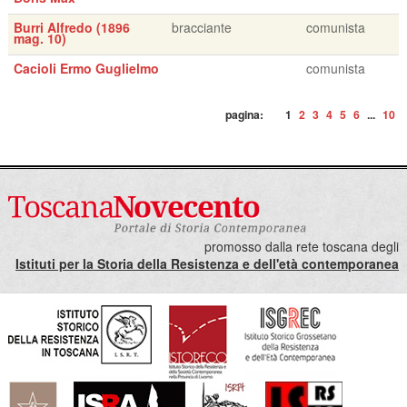
Burri Alfredo (1896
bracciante
comunista
mag. 10)
Cacioli Ermo Guglielmo
comunista
pagina:
1
2
3
4
5
6
...
10
promosso dalla rete toscana degli
Istituti per la Storia della Resistenza e dell'età contemporanea