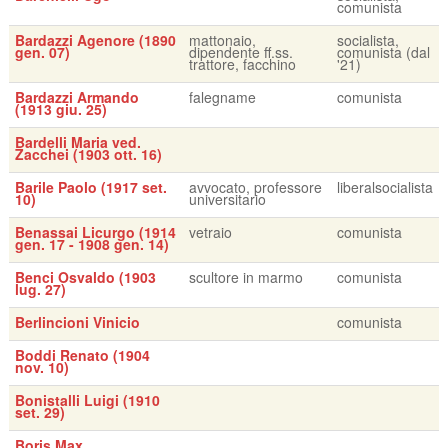
comunista
Bardazzi Agenore (1890
mattonaio,
socialista,
gen. 07)
dipendente ff.ss.
comunista (dal
trattore, facchino
'21)
Bardazzi Armando
falegname
comunista
(1913 giu. 25)
Bardelli Maria ved.
Zacchei (1903 ott. 16)
Barile Paolo (1917 set.
avvocato, professore
liberalsocialista
10)
universitario
Benassai Licurgo (1914
vetraio
comunista
gen. 17 - 1908 gen. 14)
Benci Osvaldo (1903
scultore in marmo
comunista
lug. 27)
Berlincioni Vinicio
comunista
Boddi Renato (1904
nov. 10)
Bonistalli Luigi (1910
set. 29)
Boris Max